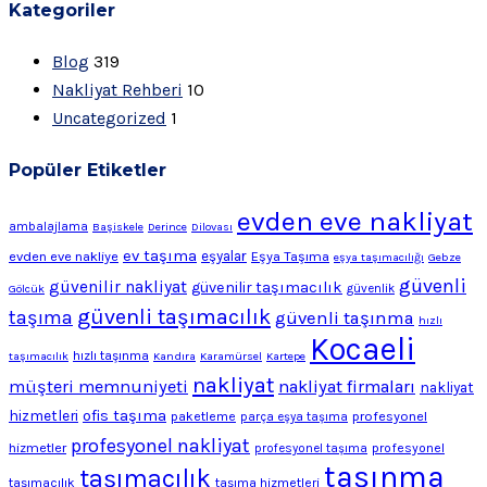
Kategoriler
Blog
319
Nakliyat Rehberi
10
Uncategorized
1
Popüler Etiketler
evden eve nakliyat
ambalajlama
Başiskele
Derince
Dilovası
ev taşıma
evden eve nakliye
eşyalar
Eşya Taşıma
eşya taşımacılığı
Gebze
güvenli
güvenilir nakliyat
güvenilir taşımacılık
Gölcük
güvenlik
güvenli taşımacılık
taşıma
güvenli taşınma
hızlı
Kocaeli
hızlı taşınma
taşımacılık
Kandıra
Karamürsel
Kartepe
nakliyat
müşteri memnuniyeti
nakliyat firmaları
nakliyat
ofis taşıma
hizmetleri
profesyonel
paketleme
parça eşya taşıma
profesyonel nakliyat
hizmetler
profesyonel
profesyonel taşıma
taşınma
taşımacılık
taşımacılık
taşıma hizmetleri