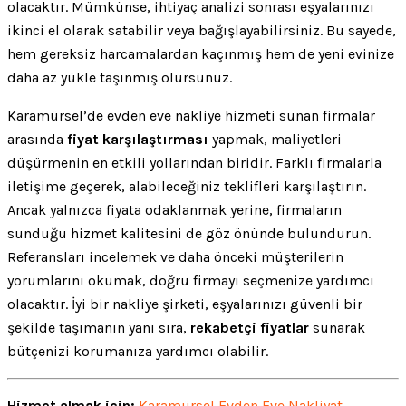
olacaktır. Mümkünse, ihtiyaç analizi sonrası eşyalarınızı
ikinci el olarak satabilir veya bağışlayabilirsiniz. Bu sayede,
hem gereksiz harcamalardan kaçınmış hem de yeni evinize
daha az yükle taşınmış olursunuz.
Karamürsel’de evden eve nakliye hizmeti sunan firmalar
arasında
fiyat karşılaştırması
yapmak, maliyetleri
düşürmenin en etkili yollarından biridir. Farklı firmalarla
iletişime geçerek, alabileceğiniz teklifleri karşılaştırın.
Ancak yalnızca fiyata odaklanmak yerine, firmaların
sunduğu hizmet kalitesini de göz önünde bulundurun.
Referansları incelemek ve daha önceki müşterilerin
yorumlarını okumak, doğru firmayı seçmenize yardımcı
olacaktır. İyi bir nakliye şirketi, eşyalarınızı güvenli bir
şekilde taşımanın yanı sıra,
rekabetçi fiyatlar
sunarak
bütçenizi korumanıza yardımcı olabilir.
Hizmet almak için:
Karamürsel Evden Eve Nakliyat
—