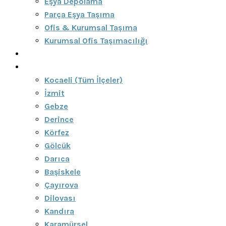
Eşya Depolama
Parça Eşya Taşıma
Ofis & Kurumsal Taşıma
Kurumsal Ofis Taşımacılığı
Blog
Bölgeler
Kocaeli (Tüm İlçeler)
İzmit
Gebze
Derince
Körfez
Gölcük
Darıca
Başiskele
Çayırova
Dilovası
Kandıra
Karamürsel