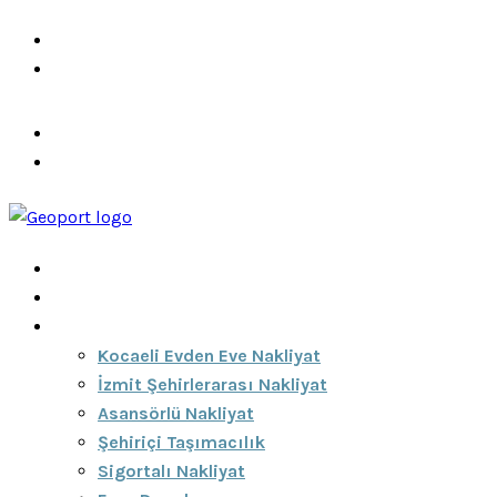
info@ozeciknakliyat.com
+90 537 459 58 96
Hizmetlerimiz
Hakkımızda
Anasayfa
Hakkımızda
Hizmetlerimiz
Kocaeli Evden Eve Nakliyat
İzmit Şehirlerarası Nakliyat
Asansörlü Nakliyat
Şehiriçi Taşımacılık
Sigortalı Nakliyat