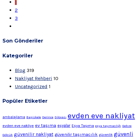
1
2
3
Son Gönderiler
Kategoriler
Blog
319
Nakliyat Rehberi
10
Uncategorized
1
Popüler Etiketler
evden eve nakliyat
ambalajlama
Başiskele
Derince
Dilovası
ev taşıma
evden eve nakliye
eşyalar
Eşya Taşıma
eşya taşımacılığı
Gebze
güvenli
güvenilir nakliyat
güvenilir taşımacılık
Gölcük
güvenlik