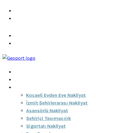
info@ozeciknakliyat.com
+90 537 459 58 96
Hizmetlerimiz
Hakkımızda
Anasayfa
Hakkımızda
Hizmetlerimiz
Kocaeli Evden Eve Nakliyat
İzmit Şehirlerarası Nakliyat
Asansörlü Nakliyat
Şehiriçi Taşımacılık
Sigortalı Nakliyat