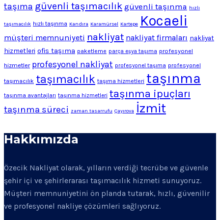
güvenli taşımacılık
taşıma
güvenli taşınma
hızlı
Kocaeli
hızlı taşınma
taşımacılık
Kandıra
Karamürsel
Kartepe
nakliyat
müşteri memnuniyeti
nakliyat firmaları
nakliyat
ofis taşıma
hizmetleri
profesyonel
paketleme
parça eşya taşıma
profesyonel nakliyat
hizmetler
profesyonel
profesyonel taşıma
taşınma
taşımacılık
taşımacılık
taşıma hizmetleri
taşınma ipuçları
taşınma avantajları
taşınma hizmetleri
İzmit
taşınma süreci
zaman tasarrufu
Çayırova
Hakkımızda
Özecik Nakliyat olarak, yılların verdiği tecrübe ve güvenle
şehir içi ve şehirlerarası taşımacılık hizmeti sunuyoruz.
Müşteri memnuniyetini ön planda tutarak, hızlı, güvenilir
ve profesyonel nakliye çözümleri sağlıyoruz.