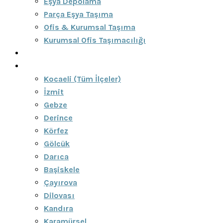
Eşya Depolama
Parça Eşya Taşıma
Ofis & Kurumsal Taşıma
Kurumsal Ofis Taşımacılığı
Blog
Bölgeler
Kocaeli (Tüm İlçeler)
İzmit
Gebze
Derince
Körfez
Gölcük
Darıca
Başiskele
Çayırova
Dilovası
Kandıra
Karamürsel