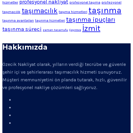
profesyonel nakliyat
hizmetler
profesyonel
profesyonel taşıma
taşınma
taşımacılık
taşımacılık
taşıma hizmetleri
taşınma ipuçları
taşınma avantajları
taşınma hizmetleri
İzmit
taşınma süreci
zaman tasarrufu
Çayırova
Hakkımızda
Özecik Nakliyat olarak, yılların verdiği tecrübe ve güvenle
şehir içi ve şehirlerarası taşımacılık hizmeti sunuyoruz.
Müşteri memnuniyetini ön planda tutarak, hızlı, güvenilir
ve profesyonel nakliye çözümleri sağlıyoruz.