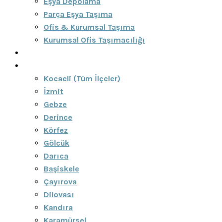
Eşya Depolama
Parça Eşya Taşıma
Ofis & Kurumsal Taşıma
Kurumsal Ofis Taşımacılığı
Blog
Bölgeler
Kocaeli (Tüm İlçeler)
İzmit
Gebze
Derince
Körfez
Gölcük
Darıca
Başiskele
Çayırova
Dilovası
Kandıra
Karamürsel