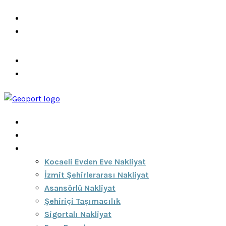
info@ozeciknakliyat.com
+90 537 459 58 96
Hizmetlerimiz
Hakkımızda
Anasayfa
Hakkımızda
Hizmetlerimiz
Kocaeli Evden Eve Nakliyat
İzmit Şehirlerarası Nakliyat
Asansörlü Nakliyat
Şehiriçi Taşımacılık
Sigortalı Nakliyat