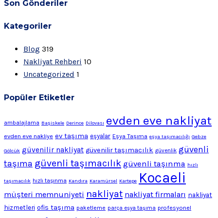
Son Gönderiler
Kategoriler
Blog
319
Nakliyat Rehberi
10
Uncategorized
1
Popüler Etiketler
evden eve nakliyat
ambalajlama
Başiskele
Derince
Dilovası
ev taşıma
evden eve nakliye
eşyalar
Eşya Taşıma
eşya taşımacılığı
Gebze
güvenli
güvenilir nakliyat
güvenilir taşımacılık
Gölcük
güvenlik
güvenli taşımacılık
taşıma
güvenli taşınma
hızlı
Kocaeli
hızlı taşınma
taşımacılık
Kandıra
Karamürsel
Kartepe
nakliyat
müşteri memnuniyeti
nakliyat firmaları
nakliyat
ofis taşıma
hizmetleri
profesyonel
paketleme
parça eşya taşıma