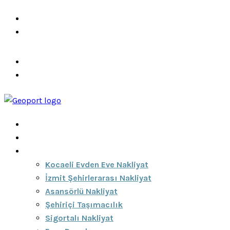
info@ozeciknakliyat.com
+90 537 459 58 96
Hizmetlerimiz
Hakkımızda
Anasayfa
Hakkımızda
Hizmetlerimiz
Kocaeli Evden Eve Nakliyat
İzmit Şehirlerarası Nakliyat
Asansörlü Nakliyat
Şehiriçi Taşımacılık
Sigortalı Nakliyat