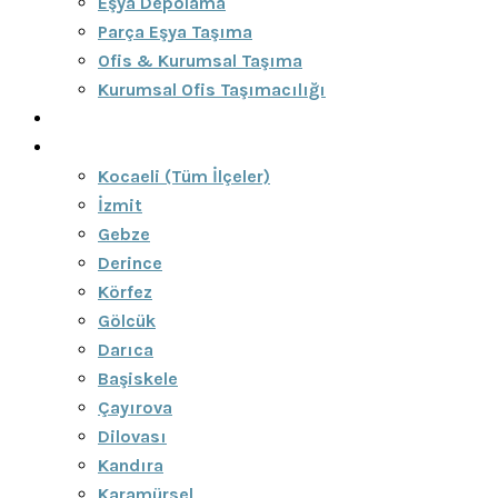
Eşya Depolama
Parça Eşya Taşıma
Ofis & Kurumsal Taşıma
Kurumsal Ofis Taşımacılığı
Blog
Bölgeler
Kocaeli (Tüm İlçeler)
İzmit
Gebze
Derince
Körfez
Gölcük
Darıca
Başiskele
Çayırova
Dilovası
Kandıra
Karamürsel