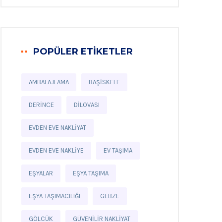
POPÜLER ETIKETLER
AMBALAJLAMA
BAŞISKELE
DERINCE
DILOVASI
EVDEN EVE NAKLIYAT
EVDEN EVE NAKLIYE
EV TAŞIMA
EŞYALAR
EŞYA TAŞIMA
EŞYA TAŞIMACILIĞI
GEBZE
GÖLCÜK
GÜVENILIR NAKLIYAT