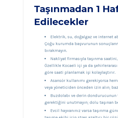
Taşınmadan 1 Haf
Edilecekler
Elektrik, su, doğalgaz ve internet ab
Çoğu kurumda başvurunun sonuçlanma
bırakmayın.
Nakliyat firmasıyla taşınma saatini,
Özellikle Kocaeli içi ya da şehirlerara
göre saati planlamak işi kolaylaştırır.
Asansör kullanımı gerekiyorsa hem
veya yöneticiden önceden izin alın; ba
Buzdolabı ve derin dondurucunun 
gerektiğini unutmayın; dolu taşınan bey
Evcil hayvanınız varsa taşınma günü
taşıma ekibi için stres azaltıcı bir çö