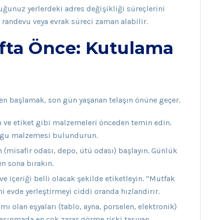
lduğunuz yerlerdeki adres değişikliği süreçlerini
randevu veya evrak süreci zaman alabilir.
fta Önce: Kutulama
ken başlamak, son gün yaşanan telaşın önüne geçer.
n ve etiket gibi malzemeleri önceden temin edin.
dolgu malzemesi bulundurun.
 (misafir odası, depo, ütü odası) başlayın. Günlük
en sona bırakın.
 içeriği belli olacak şekilde etiketleyin. “Mutfak
ni evde yerleştirmeyi ciddi oranda hızlandırır.
mı olan eşyaları (tablo, ayna, porselen, elektronik)
 taşınmada en çok zarar görme riski taşıyan