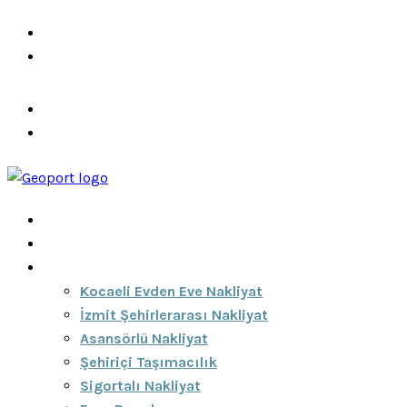
info@ozeciknakliyat.com
+90 537 459 58 96
Hizmetlerimiz
Hakkımızda
Anasayfa
Hakkımızda
Hizmetlerimiz
Kocaeli Evden Eve Nakliyat
İzmit Şehirlerarası Nakliyat
Asansörlü Nakliyat
Şehiriçi Taşımacılık
Sigortalı Nakliyat