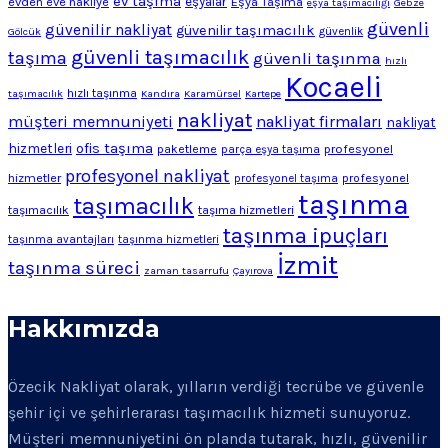
ev taşıma
evden eve nakliye
eşyalar
Eşya Taşıma
eşya taşımacılığı
Gebze
güvenli
güvenilir nakliyat
güvenilir taşımacılık
Gölcük
güvenlik
güvenli taşımacılık
taşıma
güvenli taşınma
hızlı
Kocaeli
hızlı taşınma
taşımacılık
Kandıra
Karamürsel
Kartepe
nakliyat
müşteri memnuniyeti
nakliyat firmaları
nakliyat
ofis taşıma
hizmetleri
profesyonel
paketleme
parça eşya taşıma
profesyonel nakliyat
hizmetler
profesyonel
profesyonel taşıma
taşınma
taşımacılık
taşımacılık
taşıma hizmetleri
taşınma ipuçları
taşınma avantajları
taşınma hizmetleri
İzmit
taşınma süreci
zaman tasarrufu
Çayırova
Hakkımızda
Özecik Nakliyat olarak, yılların verdiği tecrübe ve güvenle
şehir içi ve şehirlerarası taşımacılık hizmeti sunuyoruz.
Müşteri memnuniyetini ön planda tutarak, hızlı, güvenilir