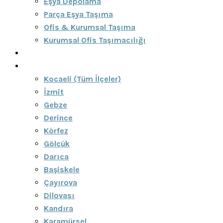
Eşya Depolama
Parça Eşya Taşıma
Ofis & Kurumsal Taşıma
Kurumsal Ofis Taşımacılığı
Blog
Bölgeler
Kocaeli (Tüm İlçeler)
İzmit
Gebze
Derince
Körfez
Gölcük
Darıca
Başiskele
Çayırova
Dilovası
Kandıra
Karamürsel