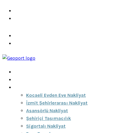
info@ozeciknakliyat.com
+90 537 459 58 96
Hizmetlerimiz
Hakkımızda
Anasayfa
Hakkımızda
Hizmetlerimiz
Kocaeli Evden Eve Nakliyat
İzmit Şehirlerarası Nakliyat
Asansörlü Nakliyat
Şehiriçi Taşımacılık
Sigortalı Nakliyat