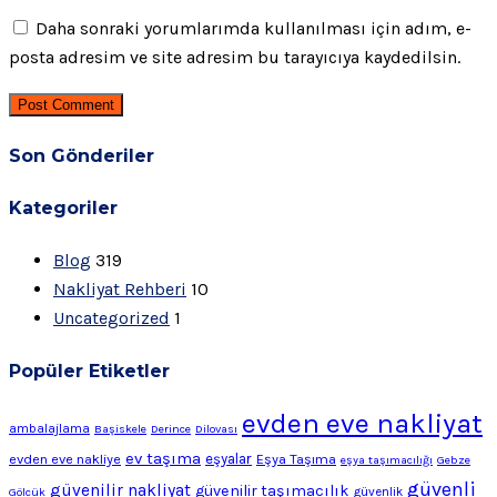
Daha sonraki yorumlarımda kullanılması için adım, e-
posta adresim ve site adresim bu tarayıcıya kaydedilsin.
Post Comment
Son Gönderiler
Kategoriler
Blog
319
Nakliyat Rehberi
10
Uncategorized
1
Popüler Etiketler
evden eve nakliyat
ambalajlama
Başiskele
Derince
Dilovası
ev taşıma
evden eve nakliye
eşyalar
Eşya Taşıma
eşya taşımacılığı
Gebze
güvenli
güvenilir nakliyat
güvenilir taşımacılık
Gölcük
güvenlik