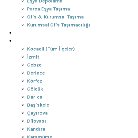
Eşya Depolama
Parça Eşya Taşıma
Ofis & Kurumsal Taşıma
Kurumsal Ofis Taşımacılığı
Blog
Bölgeler
Kocaeli (Tüm İlçeler)
İzmit
Gebze
Derince
Körfez
Gölcük
Darıca
Başiskele
Çayırova
Dilovası
Kandıra
Karamürsel