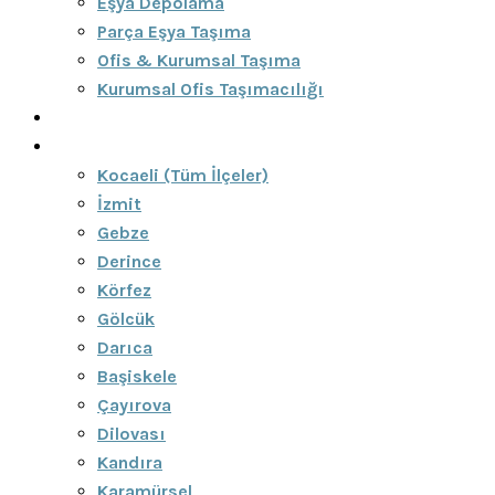
Eşya Depolama
Parça Eşya Taşıma
Ofis & Kurumsal Taşıma
Kurumsal Ofis Taşımacılığı
Blog
Bölgeler
Kocaeli (Tüm İlçeler)
İzmit
Gebze
Derince
Körfez
Gölcük
Darıca
Başiskele
Çayırova
Dilovası
Kandıra
Karamürsel