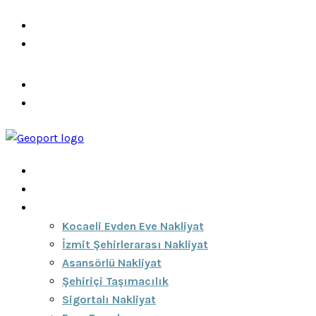
info@ozeciknakliyat.com
+90 537 459 58 96
Hizmetlerimiz
Hakkımızda
Anasayfa
Hakkımızda
Hizmetlerimiz
Kocaeli Evden Eve Nakliyat
İzmit Şehirlerarası Nakliyat
Asansörlü Nakliyat
Şehiriçi Taşımacılık
Sigortalı Nakliyat