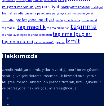
hızlı taşınma
taşımacılık
Kandıra
Karamürsel
Kartepe
nakliyat
müşteri memnuniyeti
nakliyat firmaları
nakliyat
ofis taşıma
hizmetleri
profesyonel
paketleme
parça eşya taşıma
profesyonel nakliyat
hizmetler
profesyonel
profesyonel taşıma
taşınma
taşımacılık
taşımacılık
taşıma hizmetleri
taşınma ipuçları
taşınma avantajları
taşınma hizmetleri
İzmit
taşınma süreci
zaman tasarrufu
Çayırova
Hakkımızda
Özecik Nakliyat olarak, yılların verdiği tecrübe ve güvenle
şehir içi ve şehirlerarası taşımacılık hizmeti sunuyoruz.
Müşteri memnuniyetini ön planda tutarak, hızlı, güvenilir
ve profesyonel nakliye çözümleri sağlıyoruz.