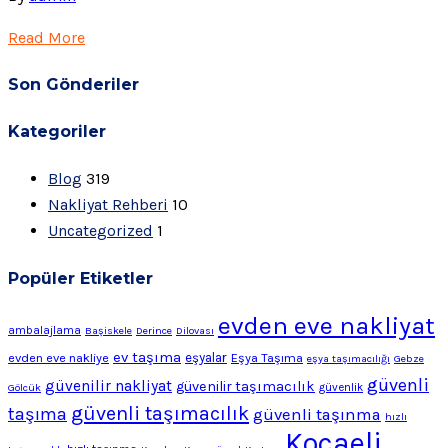
Read More
Son Gönderiler
Kategoriler
Blog
319
Nakliyat Rehberi
10
Uncategorized
1
Popüler Etiketler
evden eve nakliyat
ambalajlama
Başiskele
Derince
Dilovası
ev taşıma
evden eve nakliye
eşyalar
Eşya Taşıma
eşya taşımacılığı
Gebze
güvenli
güvenilir nakliyat
güvenilir taşımacılık
Gölcük
güvenlik
güvenli taşımacılık
taşıma
güvenli taşınma
hızlı
Kocaeli