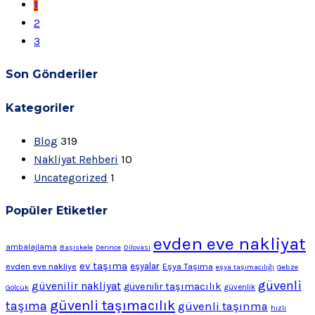
1
2
3
Son Gönderiler
Kategoriler
Blog
319
Nakliyat Rehberi
10
Uncategorized
1
Popüler Etiketler
evden eve nakliyat
ambalajlama
Başiskele
Derince
Dilovası
ev taşıma
evden eve nakliye
eşyalar
Eşya Taşıma
eşya taşımacılığı
Gebze
güvenli
güvenilir nakliyat
güvenilir taşımacılık
Gölcük
güvenlik
güvenli taşımacılık
taşıma
güvenli taşınma
hızlı