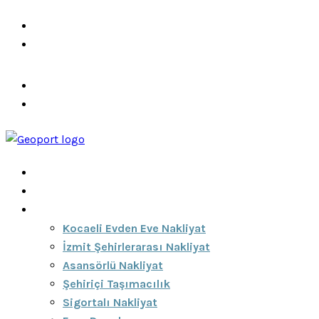
info@ozeciknakliyat.com
+90 537 459 58 96
Hizmetlerimiz
Hakkımızda
Anasayfa
Hakkımızda
Hizmetlerimiz
Kocaeli Evden Eve Nakliyat
İzmit Şehirlerarası Nakliyat
Asansörlü Nakliyat
Şehiriçi Taşımacılık
Sigortalı Nakliyat