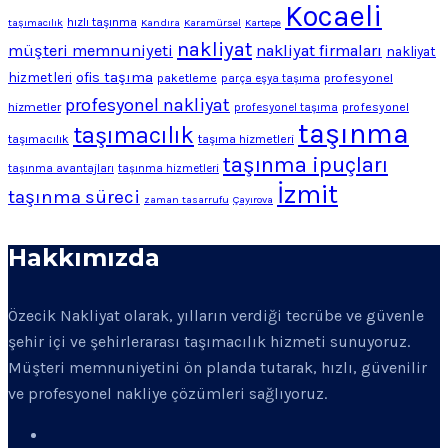
Kocaeli
hızlı taşınma
taşımacılık
Kandıra
Karamürsel
Kartepe
nakliyat
müşteri memnuniyeti
nakliyat firmaları
nakliyat
ofis taşıma
hizmetleri
profesyonel
paketleme
parça eşya taşıma
profesyonel nakliyat
hizmetler
profesyonel
profesyonel taşıma
taşınma
taşımacılık
taşımacılık
taşıma hizmetleri
taşınma ipuçları
taşınma avantajları
taşınma hizmetleri
İzmit
taşınma süreci
zaman tasarrufu
Çayırova
Hakkımızda
Özecik Nakliyat olarak, yılların verdiği tecrübe ve güvenle
şehir içi ve şehirlerarası taşımacılık hizmeti sunuyoruz.
Müşteri memnuniyetini ön planda tutarak, hızlı, güvenilir
ve profesyonel nakliye çözümleri sağlıyoruz.