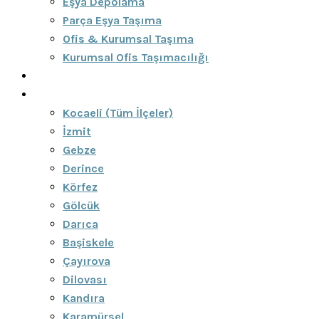
Eşya Depolama
Parça Eşya Taşıma
Ofis & Kurumsal Taşıma
Kurumsal Ofis Taşımacılığı
Blog
Bölgeler
Kocaeli (Tüm İlçeler)
İzmit
Gebze
Derince
Körfez
Gölcük
Darıca
Başiskele
Çayırova
Dilovası
Kandıra
Karamürsel