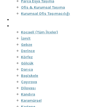
Parça Eşya Taşıma
Ofis & Kurumsal Taşıma
Kurumsal Ofis Taşımacılığı
Blog
Bölgeler
Kocaeli (Tüm İlçeler)
İzmit
Gebze
Derince
Körfez
Gölcük
Darıca
Başiskele
Çayırova
Dilovası
Kandıra
Karamürsel
Kartepe