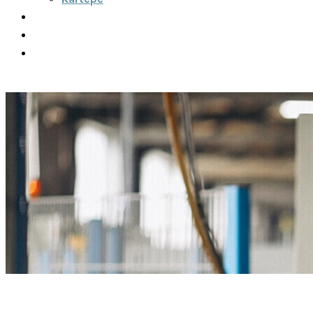
Şehirler Arası
İletişim
Fiyatlar
Teklif Al