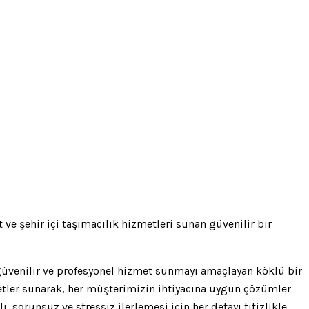
t ve şehir içi taşımacılık hizmetleri sunan güvenilir bir
, güvenilir ve profesyonel hizmet sunmayı amaçlayan köklü bir
zmetler sunarak, her müşterimizin ihtiyacına uygun çözümler
 sorunsuz ve stressiz ilerlemesi için her detayı titizlikle