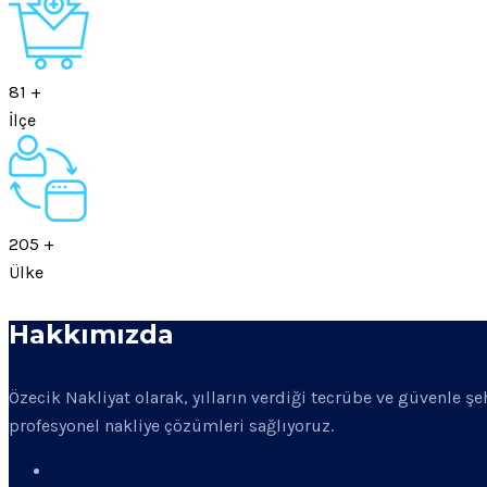
81
+
İlçe
205
+
Ülke
Hakkımızda
Özecik Nakliyat olarak, yılların verdiği tecrübe ve güvenle ş
profesyonel nakliye çözümleri sağlıyoruz.