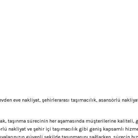
evden eve nakliyat, şehirlerarası taşımacılık, asansörlü nakliya
arak, taşınma sürecinin her aşamasında müşterilerine kaliteli
sörlü nakliyat ve şehir içi taşımacılık gibi geniş kapsamlı hi
larınızın güvenli şekilde taşınmasını sağlarken, sürecin hızlı,