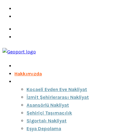
info@ozeciknakliyat.com
+90 537 459 58 96
Hizmetlerimiz
Hakkımızda
Anasayfa
Hakkımızda
Hizmetlerimiz
Kocaeli Evden Eve Nakliyat
İzmit Şehirlerarası Nakliyat
Asansörlü Nakliyat
Şehiriçi Taşımacılık
Sigortalı Nakliyat
Eşya Depolama