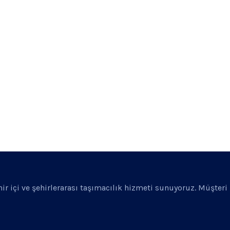
ehir içi ve şehirlerarası taşımacılık hizmeti sunuyoruz. Müşter