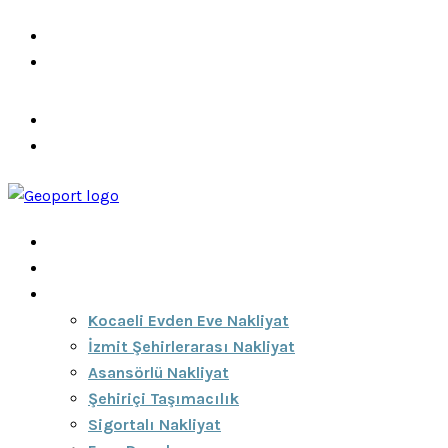
info@ozeciknakliyat.com
+90 537 459 58 96
Hizmetlerimiz
Hakkımızda
Anasayfa
Hakkımızda
Hizmetlerimiz
Kocaeli Evden Eve Nakliyat
İzmit Şehirlerarası Nakliyat
Asansörlü Nakliyat
Şehiriçi Taşımacılık
Sigortalı Nakliyat