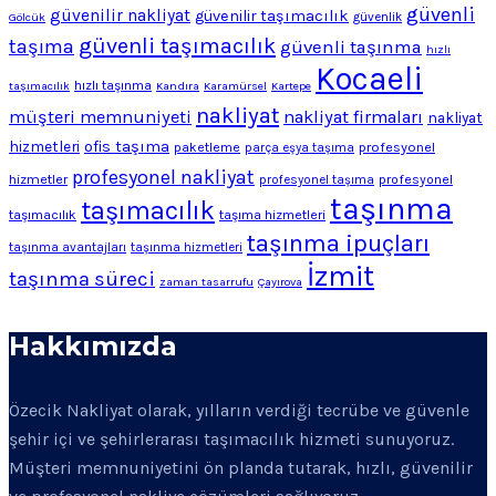
güvenli
güvenilir nakliyat
güvenilir taşımacılık
Gölcük
güvenlik
güvenli taşımacılık
taşıma
güvenli taşınma
hızlı
Kocaeli
hızlı taşınma
taşımacılık
Kandıra
Karamürsel
Kartepe
nakliyat
müşteri memnuniyeti
nakliyat firmaları
nakliyat
ofis taşıma
hizmetleri
profesyonel
paketleme
parça eşya taşıma
profesyonel nakliyat
hizmetler
profesyonel
profesyonel taşıma
taşınma
taşımacılık
taşımacılık
taşıma hizmetleri
taşınma ipuçları
taşınma avantajları
taşınma hizmetleri
İzmit
taşınma süreci
zaman tasarrufu
Çayırova
Hakkımızda
Özecik Nakliyat olarak, yılların verdiği tecrübe ve güvenle
şehir içi ve şehirlerarası taşımacılık hizmeti sunuyoruz.
Müşteri memnuniyetini ön planda tutarak, hızlı, güvenilir