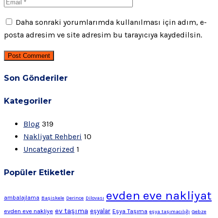
Daha sonraki yorumlarımda kullanılması için adım, e-
posta adresim ve site adresim bu tarayıcıya kaydedilsin.
Post Comment
Son Gönderiler
Kategoriler
Blog
319
Nakliyat Rehberi
10
Uncategorized
1
Popüler Etiketler
evden eve nakliyat
ambalajlama
Başiskele
Derince
Dilovası
ev taşıma
evden eve nakliye
eşyalar
Eşya Taşıma
eşya taşımacılığı
Gebze