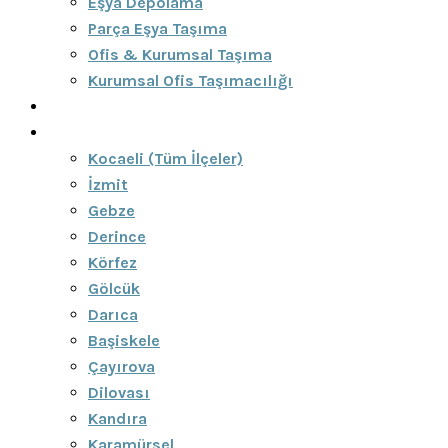
Eşya Depolama
Parça Eşya Taşıma
Ofis & Kurumsal Taşıma
Kurumsal Ofis Taşımacılığı
Blog
Bölgeler
Kocaeli (Tüm İlçeler)
İzmit
Gebze
Derince
Körfez
Gölcük
Darıca
Başiskele
Çayırova
Dilovası
Kandıra
Karamürsel