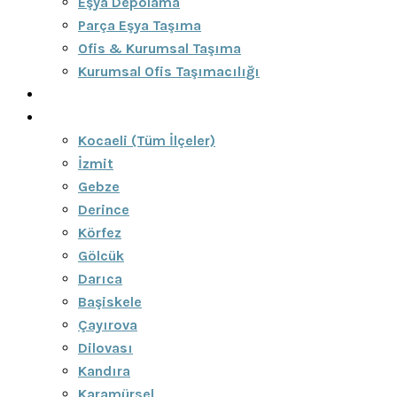
Eşya Depolama
Parça Eşya Taşıma
Ofis & Kurumsal Taşıma
Kurumsal Ofis Taşımacılığı
Blog
Bölgeler
Kocaeli (Tüm İlçeler)
İzmit
Gebze
Derince
Körfez
Gölcük
Darıca
Başiskele
Çayırova
Dilovası
Kandıra
Karamürsel