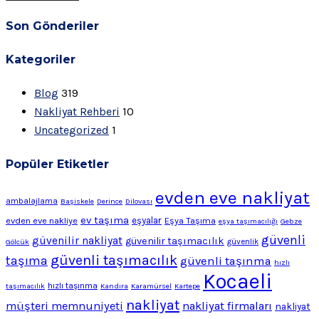
Son Gönderiler
Kategoriler
Blog
319
Nakliyat Rehberi
10
Uncategorized
1
Popüler Etiketler
evden eve nakliyat
ambalajlama
Başiskele
Derince
Dilovası
ev taşıma
evden eve nakliye
eşyalar
Eşya Taşıma
eşya taşımacılığı
Gebze
güvenli
güvenilir nakliyat
güvenilir taşımacılık
Gölcük
güvenlik
güvenli taşımacılık
taşıma
güvenli taşınma
hızlı
Kocaeli
hızlı taşınma
taşımacılık
Kandıra
Karamürsel
Kartepe
nakliyat
müşteri memnuniyeti
nakliyat firmaları
nakliyat