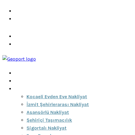
info@ozeciknakliyat.com
+90 537 459 58 96
Hizmetlerimiz
Hakkımızda
Anasayfa
Hakkımızda
Hizmetlerimiz
Kocaeli Evden Eve Nakliyat
İzmit Şehirlerarası Nakliyat
Asansörlü Nakliyat
Şehiriçi Taşımacılık
Sigortalı Nakliyat