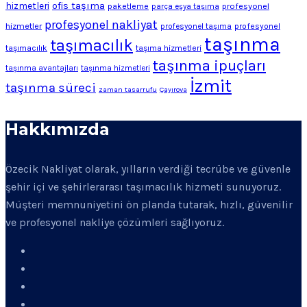
ofis taşıma
hizmetleri
profesyonel
paketleme
parça eşya taşıma
profesyonel nakliyat
hizmetler
profesyonel
profesyonel taşıma
taşınma
taşımacılık
taşımacılık
taşıma hizmetleri
taşınma ipuçları
taşınma avantajları
taşınma hizmetleri
İzmit
taşınma süreci
zaman tasarrufu
Çayırova
Hakkımızda
Özecik Nakliyat olarak, yılların verdiği tecrübe ve güvenle
şehir içi ve şehirlerarası taşımacılık hizmeti sunuyoruz.
Müşteri memnuniyetini ön planda tutarak, hızlı, güvenilir
ve profesyonel nakliye çözümleri sağlıyoruz.