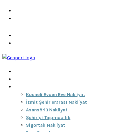
info@ozeciknakliyat.com
+90 537 459 58 96
Hizmetlerimiz
Hakkımızda
Anasayfa
Hakkımızda
Hizmetlerimiz
Kocaeli Evden Eve Nakliyat
İzmit Şehirlerarası Nakliyat
Asansörlü Nakliyat
Şehiriçi Taşımacılık
Sigortalı Nakliyat