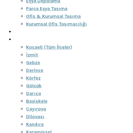
Eşya Depolama
Parça Eşya Taşıma
Ofis & Kurumsal Taşıma
Kurumsal Ofis Taşımacılığı
Blog
Bölgeler
Kocaeli (Tüm İlçeler)
İzmit
Gebze
Derince
Körfez
Gölcük
Darıca
Başiskele
Çayırova
Dilovası
Kandıra
Karamürsel