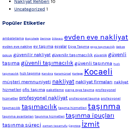
Nakliyat Rehberi
10
Uncategorized
1
Popüler Etiketler
evden eve nakliyat
ambalajlama
Başiskele
Derince
Dilovası
ev taşıma
evden eve nakliye
eşyalar
Eşya Taşıma
eşya taşımacılığı
Gebze
güvenli
güvenilir nakliyat
güvenilir taşımacılık
Gölcük
güvenlik
güvenli taşımacılık
taşıma
güvenli taşınma
hızlı
Kocaeli
hızlı taşınma
taşımacılık
Kandıra
Karamürsel
Kartepe
nakliyat
müşteri memnuniyeti
nakliyat firmaları
nakliyat
ofis taşıma
hizmetleri
profesyonel
paketleme
parça eşya taşıma
profesyonel nakliyat
hizmetler
profesyonel
profesyonel taşıma
taşınma
taşımacılık
taşımacılık
taşıma hizmetleri
taşınma ipuçları
taşınma avantajları
taşınma hizmetleri
İzmit
taşınma süreci
zaman tasarrufu
Çayırova