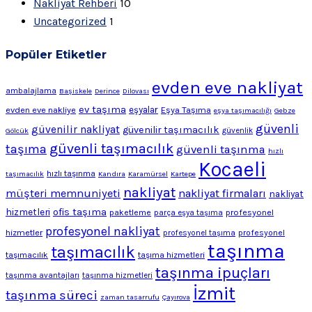
Nakliyat Rehberi
10
Uncategorized
1
Popüler Etiketler
evden eve nakliyat
ambalajlama
Başiskele
Derince
Dilovası
ev taşıma
evden eve nakliye
eşyalar
Eşya Taşıma
eşya taşımacılığı
Gebze
güvenli
güvenilir nakliyat
güvenilir taşımacılık
Gölcük
güvenlik
güvenli taşımacılık
taşıma
güvenli taşınma
hızlı
Kocaeli
hızlı taşınma
taşımacılık
Kandıra
Karamürsel
Kartepe
nakliyat
müşteri memnuniyeti
nakliyat firmaları
nakliyat
ofis taşıma
hizmetleri
profesyonel
paketleme
parça eşya taşıma
profesyonel nakliyat
hizmetler
profesyonel
profesyonel taşıma
taşınma
taşımacılık
taşımacılık
taşıma hizmetleri
taşınma ipuçları
taşınma avantajları
taşınma hizmetleri
İzmit
taşınma süreci
zaman tasarrufu
Çayırova