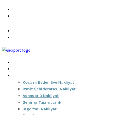
info@ozeciknakliyat.com
+90 537 459 58 96
Hizmetlerimiz
Hakkımızda
Anasayfa
Hakkımızda
Hizmetlerimiz
Kocaeli Evden Eve Nakliyat
İzmit Şehirlerarası Nakliyat
Asansörlü Nakliyat
Şehiriçi Taşımacılık
Sigortalı Nakliyat