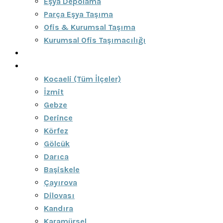
Eşya Depolama
Parça Eşya Taşıma
Ofis & Kurumsal Taşıma
Kurumsal Ofis Taşımacılığı
Blog
Bölgeler
Kocaeli (Tüm İlçeler)
İzmit
Gebze
Derince
Körfez
Gölcük
Darıca
Başiskele
Çayırova
Dilovası
Kandıra
Karamürsel