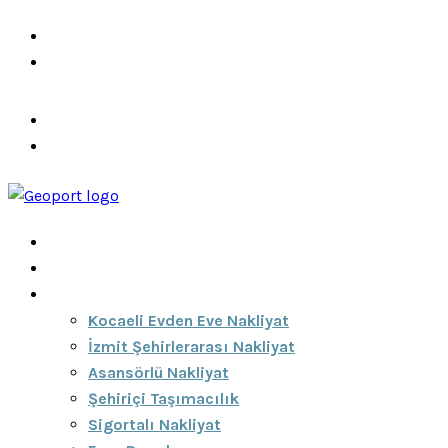
info@ozeciknakliyat.com
+90 537 459 58 96
Hizmetlerimiz
Hakkımızda
Anasayfa
Hakkımızda
Hizmetlerimiz
Kocaeli Evden Eve Nakliyat
İzmit Şehirlerarası Nakliyat
Asansörlü Nakliyat
Şehiriçi Taşımacılık
Sigortalı Nakliyat