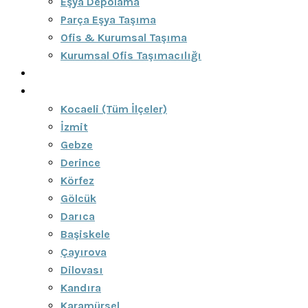
Eşya Depolama
Parça Eşya Taşıma
Ofis & Kurumsal Taşıma
Kurumsal Ofis Taşımacılığı
Blog
Bölgeler
Kocaeli (Tüm İlçeler)
İzmit
Gebze
Derince
Körfez
Gölcük
Darıca
Başiskele
Çayırova
Dilovası
Kandıra
Karamürsel