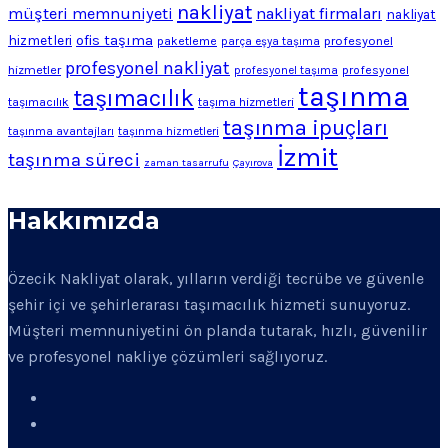
nakliyat
müşteri memnuniyeti
nakliyat firmaları
nakliyat
ofis taşıma
hizmetleri
profesyonel
paketleme
parça eşya taşıma
profesyonel nakliyat
hizmetler
profesyonel
profesyonel taşıma
taşınma
taşımacılık
taşımacılık
taşıma hizmetleri
taşınma ipuçları
taşınma avantajları
taşınma hizmetleri
İzmit
taşınma süreci
zaman tasarrufu
Çayırova
Hakkımızda
Özecik Nakliyat olarak, yılların verdiği tecrübe ve güvenle
şehir içi ve şehirlerarası taşımacılık hizmeti sunuyoruz.
Müşteri memnuniyetini ön planda tutarak, hızlı, güvenilir
ve profesyonel nakliye çözümleri sağlıyoruz.