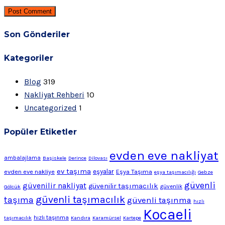
Post Comment
Son Gönderiler
Kategoriler
Blog
319
Nakliyat Rehberi
10
Uncategorized
1
Popüler Etiketler
evden eve nakliyat
ambalajlama
Başiskele
Derince
Dilovası
ev taşıma
evden eve nakliye
eşyalar
Eşya Taşıma
eşya taşımacılığı
Gebze
güvenli
güvenilir nakliyat
güvenilir taşımacılık
Gölcük
güvenlik
güvenli taşımacılık
taşıma
güvenli taşınma
hızlı
Kocaeli
hızlı taşınma
taşımacılık
Kandıra
Karamürsel
Kartepe