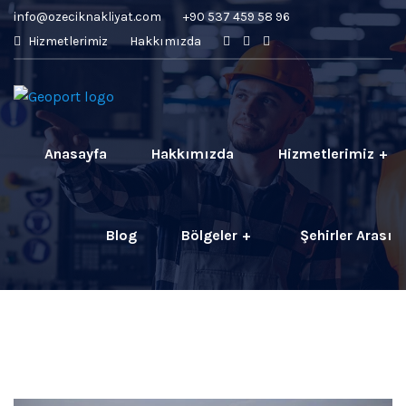
info@ozeciknakliyat.com
+90 537 459 58 96
Hizmetlerimiz
Hakkımızda
Anasayfa
Hakkımızda
Hizmetlerimiz
Blog
Bölgeler
Şehirler Arası
İletişim
Fiyatlar