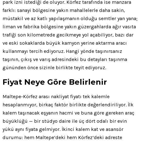
park izni istediği de oluyor. Körfez tarafında ise manzara
farklı: sanayi bölgesine yakın mahallelerle daha sakin,
müstakil ve az katlı yapılaşmanın olduğu semtler yan yana;
liman ve fabrika bölgesine yakın güzergahlarda ağır vasıta
trafiği son kilometrede gecikmeye yol açabiliyor, bazı dar
ve eski sokaklarda büyük kamyon yerine aktarma aracı
kullanmayı tercih ediyoruz. Hangi yönde taşınırsanız
taşının, çıkış ve varış adresindeki bu detayları taşınma
gününden önce sizinle birlikte teyit ediyoruz.
Fiyat Neye Göre Belirlenir
Maltepe-Körfez arası nakliyat fiyatı tek kalemle
hesaplanmıyor, birkaç faktör birlikte değerlendiriliyor. İlk
kalem taşınacak eşyanın hacmi ve buna göre gereken araç
büyüklüğü — bir stüdyo daire ile üç dört odalı bir evin
yükü aynı fiyata gelmiyor. İkinci kalem kat ve asansör
durumu: hem Maltepe’deki hem Körfez’deki adreste