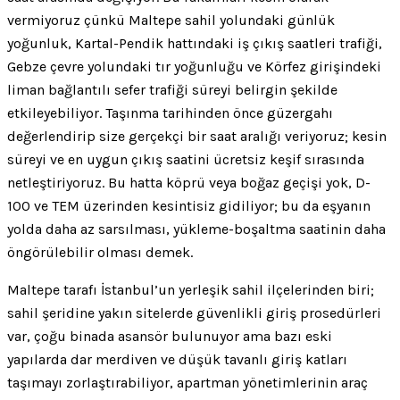
vermiyoruz çünkü Maltepe sahil yolundaki günlük
yoğunluk, Kartal-Pendik hattındaki iş çıkış saatleri trafiği,
Gebze çevre yolundaki tır yoğunluğu ve Körfez girişindeki
liman bağlantılı sefer trafiği süreyi belirgin şekilde
etkileyebiliyor. Taşınma tarihinden önce güzergahı
değerlendirip size gerçekçi bir saat aralığı veriyoruz; kesin
süreyi ve en uygun çıkış saatini ücretsiz keşif sırasında
netleştiriyoruz. Bu hatta köprü veya boğaz geçişi yok, D-
100 ve TEM üzerinden kesintisiz gidiliyor; bu da eşyanın
yolda daha az sarsılması, yükleme-boşaltma saatinin daha
öngörülebilir olması demek.
Maltepe tarafı İstanbul’un yerleşik sahil ilçelerinden biri;
sahil şeridine yakın sitelerde güvenlikli giriş prosedürleri
var, çoğu binada asansör bulunuyor ama bazı eski
yapılarda dar merdiven ve düşük tavanlı giriş katları
taşımayı zorlaştırabiliyor, apartman yönetimlerinin araç