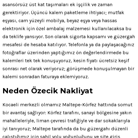
asansörsüz üst kat taşımaları ek işçilik ve zaman
gerektiriyor. Üçüncü kalem paketleme ihtiyacı; mutfak
eşyası, cam yüzeyli mobilya, beyaz eşya veya hassas
elektronik için özel ambalaj malzemesi kullanılacaksa bu
da teklife yansıyor. Son olarak sigorta kapsamı ve güzergah
mesafesi de hesaba katılıyor. Telefonla ya da paylaşacağınız
fotoğraflar üzerinden yaptığımız ön değerlendirmede bu
kalemleri tek tek konuşuyoruz, kesin fiyatı ücretsiz keşif
sonrası net olarak veriyoruz; görüşmede konuşulmayan bir
kalemi sonradan faturaya eklemiyoruz.
Neden Özecik Nakliyat
Kocaeli merkezli olmamız Maltepe-Körfez hattında somut
bir avantaj sağlıyor: Körfez tarafını, sanayi bölgesine yakın
mahalleleriyle, liman çevresi trafiğiyle ve dar sokaklarıyla
iyi tanıyoruz; Maltepe tarafında da bu güzergahı düzenli
çalıştığımız için sahil yolu yoğunluğunu ve site giriş