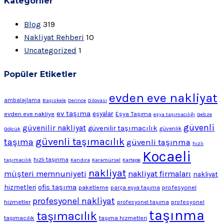
Kategoriler
Blog
319
Nakliyat Rehberi
10
Uncategorized
1
Popüler Etiketler
evden eve nakliyat
ambalajlama
Başiskele
Derince
Dilovası
ev taşıma
evden eve nakliye
eşyalar
Eşya Taşıma
eşya taşımacılığı
Gebze
güvenli
güvenilir nakliyat
güvenilir taşımacılık
Gölcük
güvenlik
güvenli taşımacılık
taşıma
güvenli taşınma
hızlı
Kocaeli
hızlı taşınma
taşımacılık
Kandıra
Karamürsel
Kartepe
nakliyat
müşteri memnuniyeti
nakliyat firmaları
nakliyat
ofis taşıma
hizmetleri
profesyonel
paketleme
parça eşya taşıma
profesyonel nakliyat
hizmetler
profesyonel
profesyonel taşıma
taşınma
taşımacılık
taşımacılık
taşıma hizmetleri