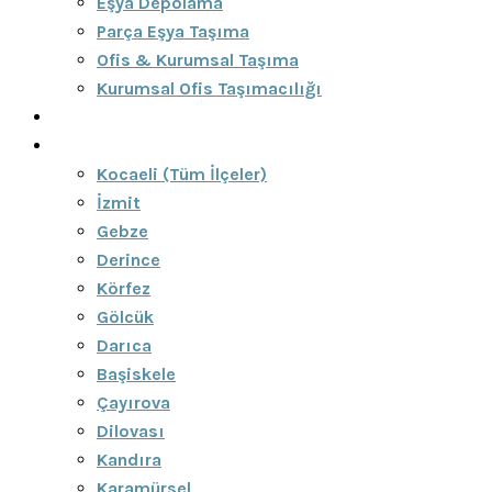
Eşya Depolama
Parça Eşya Taşıma
Ofis & Kurumsal Taşıma
Kurumsal Ofis Taşımacılığı
Blog
Bölgeler
Kocaeli (Tüm İlçeler)
İzmit
Gebze
Derince
Körfez
Gölcük
Darıca
Başiskele
Çayırova
Dilovası
Kandıra
Karamürsel