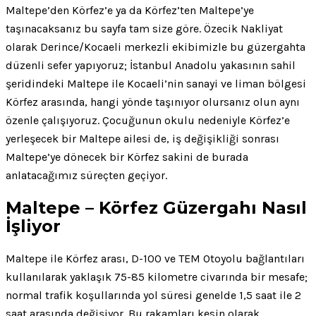
Maltepe’den Körfez’e ya da Körfez’ten Maltepe’ye
taşınacaksanız bu sayfa tam size göre. Özecik Nakliyat
olarak Derince/Kocaeli merkezli ekibimizle bu güzergahta
düzenli sefer yapıyoruz; İstanbul Anadolu yakasının sahil
şeridindeki Maltepe ile Kocaeli’nin sanayi ve liman bölgesi
Körfez arasında, hangi yönde taşınıyor olursanız olun aynı
özenle çalışıyoruz. Çocuğunun okulu nedeniyle Körfez’e
yerleşecek bir Maltepe ailesi de, iş değişikliği sonrası
Maltepe’ye dönecek bir Körfez sakini de burada
anlatacağımız süreçten geçiyor.
Maltepe – Körfez Güzergahı Nasıl
İşliyor
Maltepe ile Körfez arası, D-100 ve TEM Otoyolu bağlantıları
kullanılarak yaklaşık 75-85 kilometre civarında bir mesafe;
normal trafik koşullarında yol süresi genelde 1,5 saat ile 2
saat arasında değişiyor. Bu rakamları kesin olarak