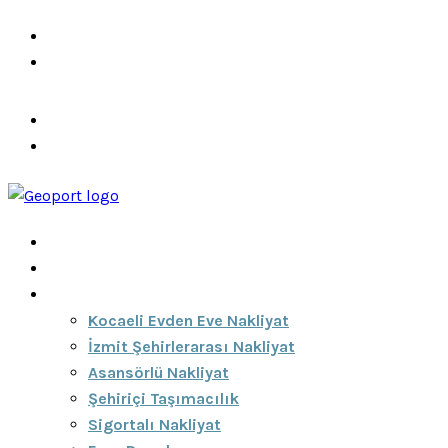
info@ozeciknakliyat.com
+90 537 459 58 96
Hizmetlerimiz
Hakkımızda
Anasayfa
Hakkımızda
Hizmetlerimiz
Kocaeli Evden Eve Nakliyat
İzmit Şehirlerarası Nakliyat
Asansörlü Nakliyat
Şehiriçi Taşımacılık
Sigortalı Nakliyat