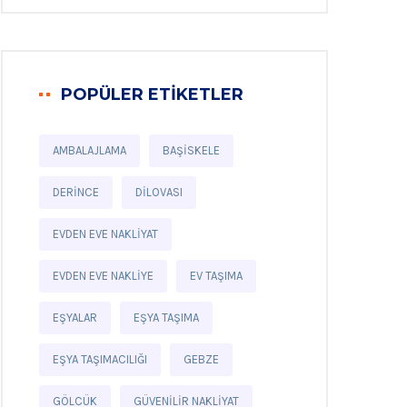
POPÜLER ETIKETLER
AMBALAJLAMA
BAŞISKELE
DERINCE
DILOVASI
EVDEN EVE NAKLIYAT
EVDEN EVE NAKLIYE
EV TAŞIMA
EŞYALAR
EŞYA TAŞIMA
EŞYA TAŞIMACILIĞI
GEBZE
GÖLCÜK
GÜVENILIR NAKLIYAT