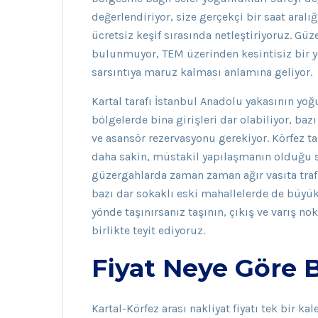
değerlendiriyor, size gerçekçi bir saat aralığ
ücretsiz keşif sırasında netleştiriyoruz. G
bulunmuyor, TEM üzerinden kesintisiz bir yo
sarsıntıya maruz kalması anlamına geliyor.
Kartal tarafı İstanbul Anadolu yakasının yo
bölgelerde bina girişleri dar olabiliyor, baz
ve asansör rezervasyonu gerekiyor. Körfez ta
daha sakin, müstakil yapılaşmanın olduğu se
güzergahlarda zaman zaman ağır vasıta trafi
bazı dar sokaklı eski mahallelerde de büyük
yönde taşınırsanız taşının, çıkış ve varış n
birlikte teyit ediyoruz.
Fiyat Neye Göre B
Kartal-Körfez arası nakliyat fiyatı tek bir k