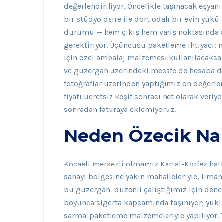
değerlendiriliyor. Öncelikle taşınacak eşyanı
bir stüdyo daire ile dört odalı bir evin yükü
durumu — hem çıkış hem varış noktasında as
gerektiriyor. Üçüncüsü paketleme ihtiyacı: 
için özel ambalaj malzemesi kullanılacaksa 
ve güzergah üzerindeki mesafe de hesaba dah
fotoğraflar üzerinden yaptığımız ön değerl
fiyatı ücretsiz keşif sonrası net olarak ve
sonradan faturaya eklemiyoruz.
Neden Özecik Nak
Kocaeli merkezli olmamız Kartal-Körfez hattı
sanayi bölgesine yakın mahalleleriyle, liman ç
bu güzergahı düzenli çalıştığımız için deney
boyunca sigorta kapsamında taşınıyor; yükl
sarma-paketleme malzemeleriyle yapılıyor. T