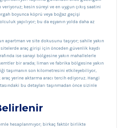
ı veriyoruz; kesin süreyi ve en uygun çıkış saatini
üzergah boyunca köprü veya boğaz geçişi
lculuk yapılıyor; bu da eşyanın yolda daha az
ğun apartman ve site dokusunu taşıyor; sahile yakın
ı sitelerde araç girişi için önceden güvenlik kaydı
rafında ise sanayi bölgesine yakın mahallelerle
mtler bir arada; liman ve fabrika bölgesine yakın
ği taşımanın son kilometresini etkileyebiliyor,
 araç yerine aktarma aracı tercih ediyoruz. Hangi
oktasındaki bu detayları taşınmadan önce sizinle
elirlenir
alemle hesaplanmıyor; birkaç faktör birlikte