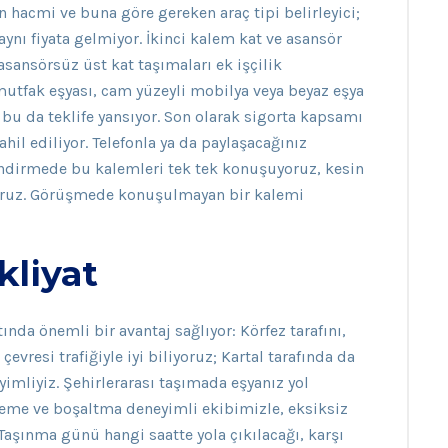
n hacmi ve buna göre gereken araç tipi belirleyici;
 aynı fiyata gelmiyor. İkinci kalem kat ve asansör
ansörsüz üst kat taşımaları ek işçilik
mutfak eşyası, cam yüzeyli mobilya veya beyaz eşya
bu da teklife yansıyor. Son olarak sigorta kapsamı
il ediliyor. Telefonla ya da paylaşacağınız
endirmede bu kalemleri tek tek konuşuyoruz, kesin
riyoruz. Görüşmede konuşulmayan bir kalemi
liyat
nda önemli bir avantaj sağlıyor: Körfez tarafını,
evresi trafiğiyle iyi biliyoruz; Kartal tarafında da
imliyiz. Şehirlerarası taşımada eşyanız yol
eme ve boşaltma deneyimli ekibimizle, eksiksiz
aşınma günü hangi saatte yola çıkılacağı, karşı