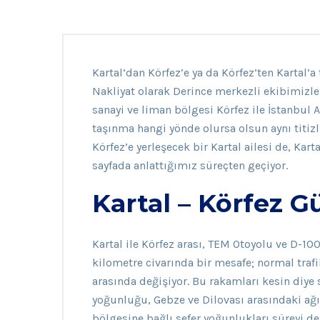
Kartal’dan Körfez’e ya da Körfez’ten Kartal’
Nakliyat olarak Derince merkezli ekibimizle 
sanayi ve liman bölgesi Körfez ile İstanbul A
taşınma hangi yönde olursa olsun aynı titizli
Körfez’e yerleşecek bir Kartal ailesi de, Kart
sayfada anlattığımız süreçten geçiyor.
Kartal – Körfez Gü
Kartal ile Körfez arası, TEM Otoyolu ve D-100
kilometre civarında bir mesafe; normal trafi
arasında değişiyor. Bu rakamları kesin diye 
yoğunluğu, Gebze ve Dilovası arasındaki ağır 
bölgesine bağlı sefer yoğunlukları süreyi d