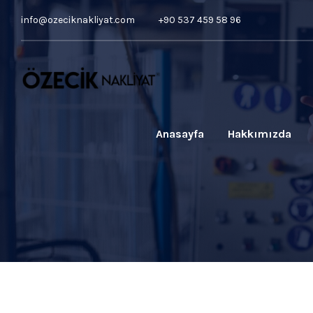
info@ozeciknakliyat.com
+90 537 459 58 96
Anasayfa
Hakkımızda