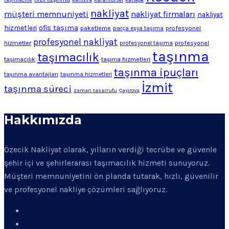
nakliyat
müşteri memnuniyeti
nakliyat firmaları
nakliyat
ofis taşıma
hizmetleri
profesyonel
paketleme
parça eşya taşıma
profesyonel nakliyat
hizmetler
profesyonel
profesyonel taşıma
taşınma
taşımacılık
taşımacılık
taşıma hizmetleri
taşınma ipuçları
taşınma avantajları
taşınma hizmetleri
İzmit
taşınma süreci
zaman tasarrufu
Çayırova
Hakkımızda
Özecik Nakliyat olarak, yılların verdiği tecrübe ve güvenle
şehir içi ve şehirlerarası taşımacılık hizmeti sunuyoruz.
Müşteri memnuniyetini ön planda tutarak, hızlı, güvenilir
ve profesyonel nakliye çözümleri sağlıyoruz.