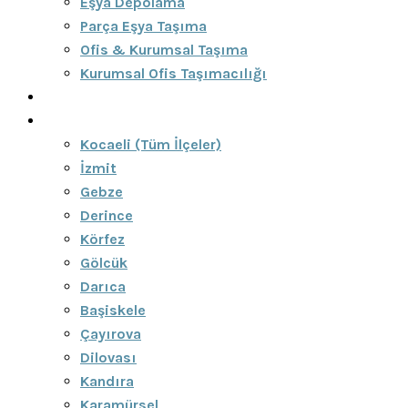
Eşya Depolama
Parça Eşya Taşıma
Ofis & Kurumsal Taşıma
Kurumsal Ofis Taşımacılığı
Blog
Bölgeler
Kocaeli (Tüm İlçeler)
İzmit
Gebze
Derince
Körfez
Gölcük
Darıca
Başiskele
Çayırova
Dilovası
Kandıra
Karamürsel