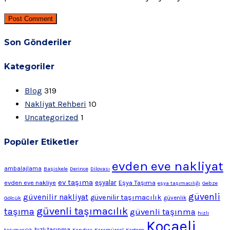
Post Comment
Son Gönderiler
Kategoriler
Blog
319
Nakliyat Rehberi
10
Uncategorized
1
Popüler Etiketler
evden eve nakliyat
ambalajlama
Başiskele
Derince
Dilovası
ev taşıma
evden eve nakliye
eşyalar
Eşya Taşıma
eşya taşımacılığı
Gebze
güvenli
güvenilir nakliyat
güvenilir taşımacılık
Gölcük
güvenlik
güvenli taşımacılık
taşıma
güvenli taşınma
hızlı
Kocaeli
hızlı taşınma
taşımacılık
Kandıra
Karamürsel
Kartepe