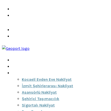
info@ozeciknakliyat.com
+90 537 459 58 96
Hizmetlerimiz
Hakkımızda
Anasayfa
Hakkımızda
Hizmetlerimiz
Kocaeli Evden Eve Nakliyat
İzmit Şehirlerarası Nakliyat
Asansörlü Nakliyat
Şehiriçi Taşımacılık
Sigortalı Nakliyat