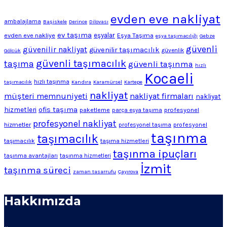
evden eve nakliyat
ambalajlama
Başiskele
Derince
Dilovası
ev taşıma
evden eve nakliye
eşyalar
Eşya Taşıma
eşya taşımacılığı
Gebze
güvenli
güvenilir nakliyat
güvenilir taşımacılık
Gölcük
güvenlik
güvenli taşımacılık
taşıma
güvenli taşınma
hızlı
Kocaeli
hızlı taşınma
taşımacılık
Kandıra
Karamürsel
Kartepe
nakliyat
müşteri memnuniyeti
nakliyat firmaları
nakliyat
ofis taşıma
hizmetleri
profesyonel
paketleme
parça eşya taşıma
profesyonel nakliyat
hizmetler
profesyonel
profesyonel taşıma
taşınma
taşımacılık
taşımacılık
taşıma hizmetleri
taşınma ipuçları
taşınma avantajları
taşınma hizmetleri
İzmit
taşınma süreci
zaman tasarrufu
Çayırova
Hakkımızda