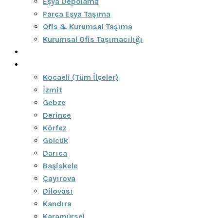
Eşya Depolama
Parça Eşya Taşıma
Ofis & Kurumsal Taşıma
Kurumsal Ofis Taşımacılığı
Blog
Bölgeler
Kocaeli (Tüm İlçeler)
İzmit
Gebze
Derince
Körfez
Gölcük
Darıca
Başiskele
Çayırova
Dilovası
Kandıra
Karamürsel