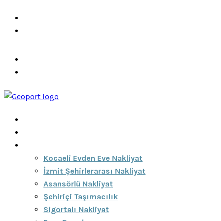
info@ozeciknakliyat.com
+90 537 459 58 96
Hizmetlerimiz
Hakkımızda
Anasayfa
Hakkımızda
Hizmetlerimiz
Kocaeli Evden Eve Nakliyat
İzmit Şehirlerarası Nakliyat
Asansörlü Nakliyat
Şehiriçi Taşımacılık
Sigortalı Nakliyat