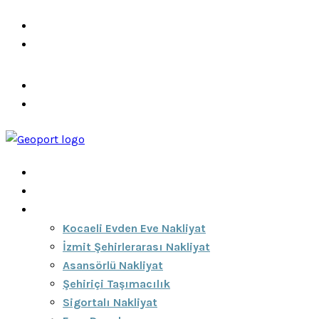
info@ozeciknakliyat.com
+90 537 459 58 96
Hizmetlerimiz
Hakkımızda
Anasayfa
Hakkımızda
Hizmetlerimiz
Kocaeli Evden Eve Nakliyat
İzmit Şehirlerarası Nakliyat
Asansörlü Nakliyat
Şehiriçi Taşımacılık
Sigortalı Nakliyat