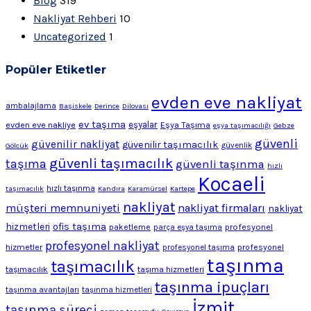
Blog
319
Nakliyat Rehberi
10
Uncategorized
1
Popüler Etiketler
evden eve nakliyat
ambalajlama
Başiskele
Derince
Dilovası
ev taşıma
evden eve nakliye
eşyalar
Eşya Taşıma
eşya taşımacılığı
Gebze
güvenli
güvenilir nakliyat
güvenilir taşımacılık
Gölcük
güvenlik
güvenli taşımacılık
taşıma
güvenli taşınma
hızlı
Kocaeli
hızlı taşınma
taşımacılık
Kandıra
Karamürsel
Kartepe
nakliyat
müşteri memnuniyeti
nakliyat firmaları
nakliyat
ofis taşıma
hizmetleri
profesyonel
paketleme
parça eşya taşıma
profesyonel nakliyat
hizmetler
profesyonel
profesyonel taşıma
taşınma
taşımacılık
taşımacılık
taşıma hizmetleri
taşınma ipuçları
taşınma avantajları
taşınma hizmetleri
İzmit
taşınma süreci