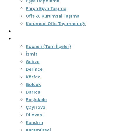
Eşya Depolama
Parça Eşya Taşıma
Ofis & Kurumsal Taşıma
Kurumsal Ofis Taşımacılığı
Blog
Bölgeler
Kocaeli (Tüm İlçeler)
İzmit
Gebze
Derince
Körfez
Gölcük
Darıca
Başiskele
Çayırova
Dilovası
Kandıra
Karamürsel