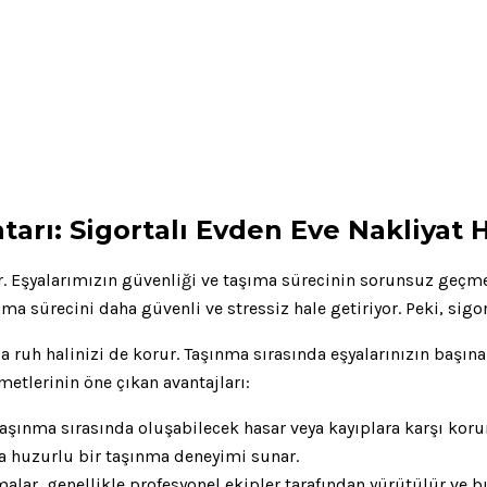
arı: Sigortalı Evden Eve Nakliyat H
r. Eşyalarımızın güvenliği ve taşıma sürecinin sorunsuz geçmes
nma sürecini daha güvenli ve stressiz hale getiriyor. Peki, sigo
anda ruh halinizi de korur. Taşınma sırasında eşyalarınızın baş
metlerinin öne çıkan avantajları:
şınma sırasında oluşabilecek hasar veya kayıplara karşı koru
a huzurlu bir taşınma deneyimi sunar.
malar, genellikle profesyonel ekipler tarafından yürütülür ve b