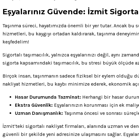
Eşyalarınız Güvende: İzmit Sigorta
Taşınma süreci, hayatımızda önemli bir yer tutar. Ancak bu s
hizmetleri, bu kaygıyı ortadan kaldırarak, taşınma deneyimini
keşfedelim!
Sigortalı taşımacılık, yalnızca eşyalarınızı değil, aynı zaman
sigorta kapsamındaki taşımacılık, bu stresi büyük ölçüde aza
Birçok insan, taşınmanın sadece fiziksel bir eylem olduğu dü
nakliyat hizmetleri, bu kaybı minimize ederek, ekonomik açı
Hasar Durumunda Tazminat:
Herhangi bir hasar durumu
Ekstra Güvenlik:
Eşyalarınızın korunması için ek maliye
Uzman Danışmanlık:
Taşınma öncesi ve sonrası süreçle
İzmit’teki sigortalı nakliyat firmaları, alanında uzman ve de
güvenli bir şekilde yeni adresinize ulaşmasını sağlar. Eşya