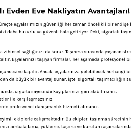
lı Evden Eve Nakliyatın Avantajları!
üreçte eşyalarımızın güvenliği her zaman öncelikli bir endişe k
zi daha huzurlu ve güvenli hale getiriyor. Peki, sigortalı taşı
da zihinsel sağlığınızı da korur. Taşınma sırasında yaşanan str
ltır. Eşyalarınızı taşıyan firmalar, her aşamada profesyonel b
şüncesine kapılır. Ancak, eşyalarınıza gelebilecek herhangi bir
dan da büyük bir avantaj sunar. İşte, sigortalı taşımacılığın 
nda, sigorta sayesinde kayıplarınızı geri alabilirsiniz.
tler ile karşılaşmazsınız.
rde profesyonel danışmanlık hizmeti alırsınız.
neyimli ekiplerle çalışmaktadır. Bu ekipler, taşınma sürecinin 
larınızı ambalajlama, yükleme, taşıma ve kurulum aşamalarında