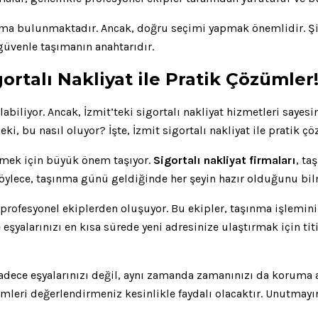
firma bulunmaktadır. Ancak, doğru seçimi yapmak önemlidir. Ş
 güvenle taşımanın anahtarıdır.
rtalı Nakliyat ile Pratik Çözümler
labiliyor. Ancak, İzmit’teki sigortalı nakliyat hizmetleri saye
, bu nasıl oluyor? İşte, İzmit sigortalı nakliyat ile pratik ç
emek için büyük önem taşıyor.
Sigortalı nakliyat firmaları
, ta
 Böylece, taşınma günü geldiğinde her şeyin hazır olduğunu bilme
 profesyonel ekiplerden oluşuyor. Bu ekipler, taşınma işlemini h
e eşyalarınızı en kısa sürede yeni adresinize ulaştırmak için titi
sadece eşyalarınızı değil, aynı zamanda zamanınızı da koruma a
ümleri değerlendirmeniz kesinlikle faydalı olacaktır. Unutma