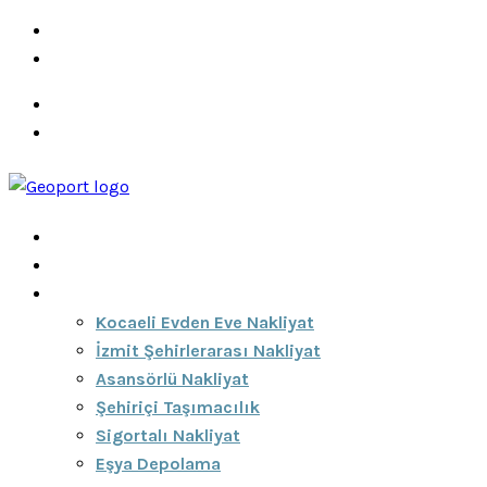
info@ozeciknakliyat.com
+90 537 459 58 96
Hizmetlerimiz
Hakkımızda
Anasayfa
Hakkımızda
Hizmetlerimiz
Kocaeli Evden Eve Nakliyat
İzmit Şehirlerarası Nakliyat
Asansörlü Nakliyat
Şehiriçi Taşımacılık
Sigortalı Nakliyat
Eşya Depolama