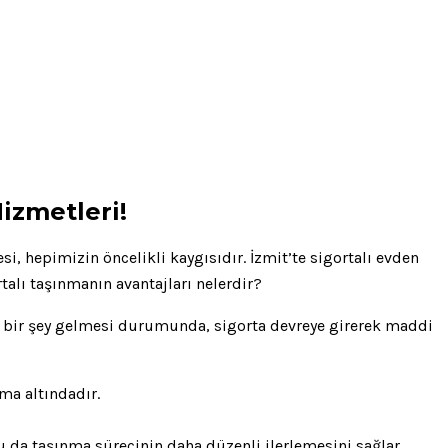
izmetleri!
i, hepimizin öncelikli kaygısıdır. İzmit’te sigortalı evden
rtalı taşınmanın avantajları nelerdir?
ına bir şey gelmesi durumunda, sigorta devreye girerek maddi
ma altındadır.
u da taşınma sürecinin daha düzenli ilerlemesini sağlar.