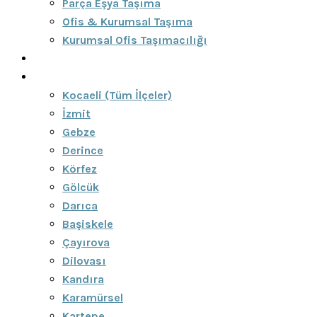
Parça Eşya Taşıma
Ofis & Kurumsal Taşıma
Kurumsal Ofis Taşımacılığı
Blog
Bölgeler
Kocaeli (Tüm İlçeler)
İzmit
Gebze
Derince
Körfez
Gölcük
Darıca
Başiskele
Çayırova
Dilovası
Kandıra
Karamürsel
Kartepe