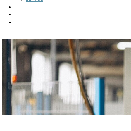
Şehirler Arası
İletişim
Fiyatlar
Teklif Al