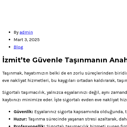
By
admin
Mart 3, 2025
Blog
İzmit’te Güvenle Taşınmanın Anaht
Taşınmak, hayatımızın belki de en zorlu süreçlerinden biridi
eve nakliyat hizmetleri, bu kaygıları ortadan kaldırarak, taşı
Sigortalı taşımacılık, yalnızca eşyalarınızı değil, aynı zam
kaybınızı minimize eder. İşte sigortalı evden eve nakliyat hiz
Güvenlik:
Eşyalarınız sigorta kapsamında olduğunda, ta
Huzur:
Taşınma sürecinde yaşanan stresi azaltarak, dah
Profesyonellik:
Sigortalı taşımacılık hizmeti sunan fir