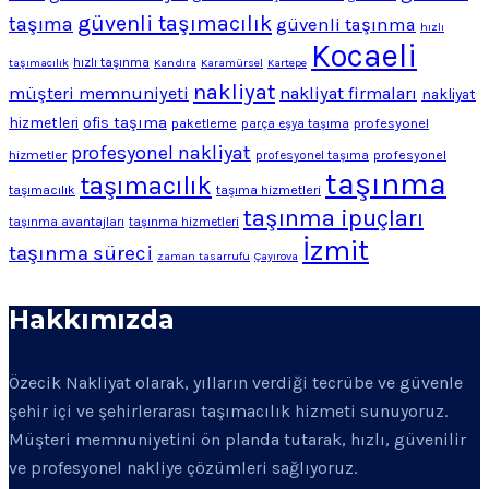
güvenli taşımacılık
taşıma
güvenli taşınma
hızlı
Kocaeli
hızlı taşınma
taşımacılık
Kandıra
Karamürsel
Kartepe
nakliyat
müşteri memnuniyeti
nakliyat firmaları
nakliyat
ofis taşıma
hizmetleri
profesyonel
paketleme
parça eşya taşıma
profesyonel nakliyat
hizmetler
profesyonel
profesyonel taşıma
taşınma
taşımacılık
taşımacılık
taşıma hizmetleri
taşınma ipuçları
taşınma avantajları
taşınma hizmetleri
İzmit
taşınma süreci
zaman tasarrufu
Çayırova
Hakkımızda
Özecik Nakliyat olarak, yılların verdiği tecrübe ve güvenle
şehir içi ve şehirlerarası taşımacılık hizmeti sunuyoruz.
Müşteri memnuniyetini ön planda tutarak, hızlı, güvenilir
ve profesyonel nakliye çözümleri sağlıyoruz.