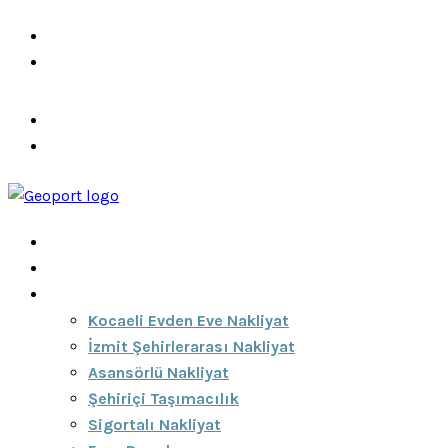
info@ozeciknakliyat.com
+90 537 459 58 96
Hizmetlerimiz
Hakkımızda
Anasayfa
Hakkımızda
Hizmetlerimiz
Kocaeli Evden Eve Nakliyat
İzmit Şehirlerarası Nakliyat
Asansörlü Nakliyat
Şehiriçi Taşımacılık
Sigortalı Nakliyat