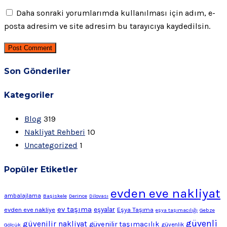
Daha sonraki yorumlarımda kullanılması için adım, e-
posta adresim ve site adresim bu tarayıcıya kaydedilsin.
Post Comment
Son Gönderiler
Kategoriler
Blog
319
Nakliyat Rehberi
10
Uncategorized
1
Popüler Etiketler
evden eve nakliyat
ambalajlama
Başiskele
Derince
Dilovası
ev taşıma
evden eve nakliye
eşyalar
Eşya Taşıma
eşya taşımacılığı
Gebze
güvenli
güvenilir nakliyat
güvenilir taşımacılık
Gölcük
güvenlik