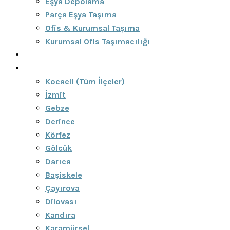
Eşya Depolama
Parça Eşya Taşıma
Ofis & Kurumsal Taşıma
Kurumsal Ofis Taşımacılığı
Blog
Bölgeler
Kocaeli (Tüm İlçeler)
İzmit
Gebze
Derince
Körfez
Gölcük
Darıca
Başiskele
Çayırova
Dilovası
Kandıra
Karamürsel