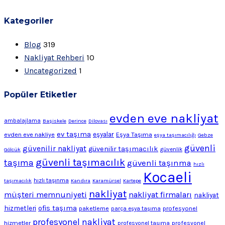
Kategoriler
Blog
319
Nakliyat Rehberi
10
Uncategorized
1
Popüler Etiketler
evden eve nakliyat
ambalajlama
Başiskele
Derince
Dilovası
ev taşıma
evden eve nakliye
eşyalar
Eşya Taşıma
eşya taşımacılığı
Gebze
güvenli
güvenilir nakliyat
güvenilir taşımacılık
Gölcük
güvenlik
güvenli taşımacılık
taşıma
güvenli taşınma
hızlı
Kocaeli
hızlı taşınma
taşımacılık
Kandıra
Karamürsel
Kartepe
nakliyat
müşteri memnuniyeti
nakliyat firmaları
nakliyat
ofis taşıma
hizmetleri
profesyonel
paketleme
parça eşya taşıma
profesyonel nakliyat
hizmetler
profesyonel
profesyonel taşıma