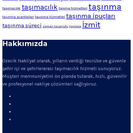
taşınma
taşımacılık
taşımacılık
taşıma hizmetleri
taşınma ipuçları
taşınma avantajları
taşınma hizmetleri
İzmit
taşınma süreci
zaman tasarrufu
Çayırova
Hakkımızda
Özecik Nakliyat olarak, yılların verdiği tecrübe ve güvenle
şehir içi ve şehirlerarası taşımacılık hizmeti sunuyoruz.
Müşteri memnuniyetini ön planda tutarak, hızlı, güvenilir
ve profesyonel nakliye çözümleri sağlıyoruz.