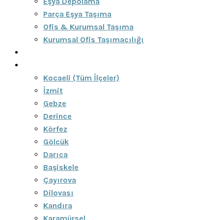
Eşya Depolama
Parça Eşya Taşıma
Ofis & Kurumsal Taşıma
Kurumsal Ofis Taşımacılığı
Blog
Bölgeler
Kocaeli (Tüm İlçeler)
İzmit
Gebze
Derince
Körfez
Gölcük
Darıca
Başiskele
Çayırova
Dilovası
Kandıra
Karamürsel