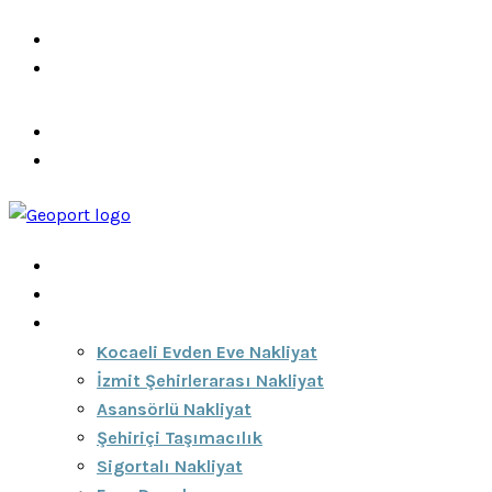
info@ozeciknakliyat.com
+90 537 459 58 96
Hizmetlerimiz
Hakkımızda
Anasayfa
Hakkımızda
Hizmetlerimiz
Kocaeli Evden Eve Nakliyat
İzmit Şehirlerarası Nakliyat
Asansörlü Nakliyat
Şehiriçi Taşımacılık
Sigortalı Nakliyat