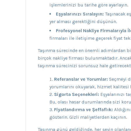
işlemlerinizi bu tarihe göre ayarlayın.
Eşyalarınızı Sıralayın:
Taşınacak eşy
yer alması gerektiğini düşünün.
Profesyonel Nakliye Firmalarıyla İ
firmaları ile iletişime geçerek fiyat tekl
Taşınma sürecinde en önemli adımlardan biri
birçok nakliye firması bulunmaktadır. Ancak
taşınma sürecinizi sorunsuz hale getirecekti
Referanslar ve Yorumlar:
Seçmeyi d
yorumlarını okuyarak, hizmet kalitesi 
Sigorta Seçenekleri:
Eşyalarınızı t
Bu, olası hasar durumlarında sizi koru
Fiyatlandırma ve Şeffaflık:
Aldığınız
gösterin. Gizli maliyetlerden kaçının.
Taşınma günü geldiğinde, her şeyin planland