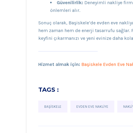
Güvenilirlik:
Deneyimli nakliye firma
önlemleri alır.
Sonuç olarak, Başiskele’de evden eve nakliya
hem zaman hem de enerji tasarrufu sağlar. P
keyfini çıkarmanızı ve yeni evinize daha ko
Hizmet almak için:
Başiskele Evden Eve Nak
TAGS :
BAŞISKELE
EVDEN EVE NAKLIYE
NAKLI