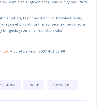
ları, eşyalarınızı güvenle taşımak için gerekli tüm
t hizmetleri, taşınma sürecinizi kolaylaştırarak,
rofesyonel bir nakliye firması seçmek, bu sürecin
lay bir geçiş yapmanızı mümkün kılar.
liyat
— Ücretsiz keşif: 0537 459 58 96
YE FIRMALARI
TAŞINMA
TAŞINMA SÜRECI