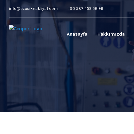
info@ozeciknakliyat.com
+90 537 459 58 96
Anasayfa
Hakkımızda