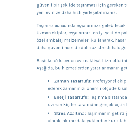
güvenli bir şekilde taşınması için gereken t
yeni evinize daha hızlı yerleşebilirsiniz.
Taşınma esnasında eşyalarınıza gelebilecek z
Uzman ekipler, eşyalarınızı en iyi şekilde pak
özel ambalaj malzemeleri kullanarak, hasar r
daha güvenli hem de daha az stresli hale gel
Başiskele’de evden eve nakliyat hizmetleri
Aşağıda, bu hizmetlerden yararlanmanın geti
Zaman Tasarrufu:
Profesyonel ekipl
ederek zamanınızı önemli ölçüde kısalt
Enerji Tasarrufu:
Taşınma sırasında 
uzman kişiler tarafından gerçekleştiril
Stres Azaltma:
Taşınmanın getirdiğ
alarak, aklınızdaki yüklerden kurtulabi