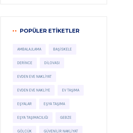
POPÜLER ETIKETLER
AMBALAJLAMA
BAŞISKELE
DERINCE
DILOVASI
EVDEN EVE NAKLIYAT
EVDEN EVE NAKLIYE
EV TAŞIMA
EŞYALAR
EŞYA TAŞIMA
EŞYA TAŞIMACILIĞI
GEBZE
GÖLCÜK
GÜVENILIR NAKLIYAT