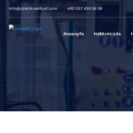
info@ozeciknakliyat.com
+90 537 459 58 96
Anasayfa
Hakkımızda