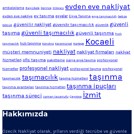
evden eve nakliyat
ambalajlama
Başiskele
Derince
Dilovası
ev taşıma
evden eve nakliye
eşyalar
Eşya Taşıma
eşya taşımacılığı
Gebze
güvenli
güvenilir nakliyat
güvenilir taşımacılık
Gölcük
güvenlik
güvenli taşımacılık
taşıma
güvenli taşınma
hızlı
Kocaeli
hızlı taşınma
taşımacılık
Kandıra
Karamürsel
Kartepe
nakliyat
müşteri memnuniyeti
nakliyat firmaları
nakliyat
ofis taşıma
hizmetleri
profesyonel
paketleme
parça eşya taşıma
profesyonel nakliyat
hizmetler
profesyonel
profesyonel taşıma
taşınma
taşımacılık
taşımacılık
taşıma hizmetleri
taşınma ipuçları
taşınma avantajları
taşınma hizmetleri
İzmit
taşınma süreci
zaman tasarrufu
Çayırova
Hakkımızda
Özecik Nakliyat olarak, yılların verdiği tecrübe ve güvenle