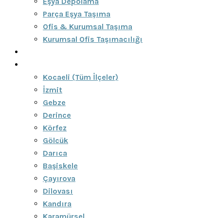
Eşya Depolama
Parça Eşya Taşıma
Ofis & Kurumsal Taşıma
Kurumsal Ofis Taşımacılığı
Blog
Bölgeler
Kocaeli (Tüm İlçeler)
İzmit
Gebze
Derince
Körfez
Gölcük
Darıca
Başiskele
Çayırova
Dilovası
Kandıra
Karamürsel