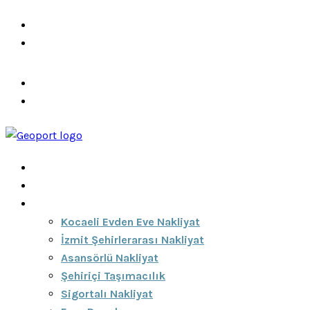
info@ozeciknakliyat.com
+90 537 459 58 96
Hizmetlerimiz
Hakkımızda
Anasayfa
Hakkımızda
Hizmetlerimiz
Kocaeli Evden Eve Nakliyat
İzmit Şehirlerarası Nakliyat
Asansörlü Nakliyat
Şehiriçi Taşımacılık
Sigortalı Nakliyat