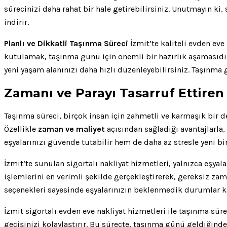
sürecinizi daha rahat bir hale getirebilirsiniz. Unutmayın ki,
indirir.
Planlı ve Dikkatli Taşınma Süreci
İzmit’te kaliteli evden eve
kutulamak, taşınma günü için önemli bir hazırlık aşamasıdır.
yeni yaşam alanınızı daha hızlı düzenleyebilirsiniz. Taşınma 
Zamanı ve Parayı Tasarruf Ettiren İ
Taşınma süreci, birçok insan için zahmetli ve karmaşık bir de
Özellikle
zaman ve maliyet
açısından sağladığı avantajlarla,
eşyalarınızı güvende tutabilir hem de daha az stresle yeni bir
İzmit’te sunulan sigortalı nakliyat hizmetleri, yalnızca eşy
işlemlerini en verimli şekilde gerçekleştirerek, gereksiz zam
seçenekleri sayesinde eşyalarınızın beklenmedik durumlar ka
İzmit sigortalı evden eve nakliyat hizmetleri ile taşınma sü
geçişinizi kolaylaştırır. Bu süreçte, taşınma günü geldiğind