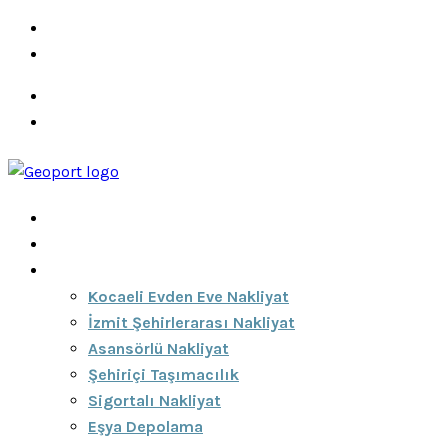
info@ozeciknakliyat.com
+90 537 459 58 96
Hizmetlerimiz
Hakkımızda
Anasayfa
Hakkımızda
Hizmetlerimiz
Kocaeli Evden Eve Nakliyat
İzmit Şehirlerarası Nakliyat
Asansörlü Nakliyat
Şehiriçi Taşımacılık
Sigortalı Nakliyat
Eşya Depolama