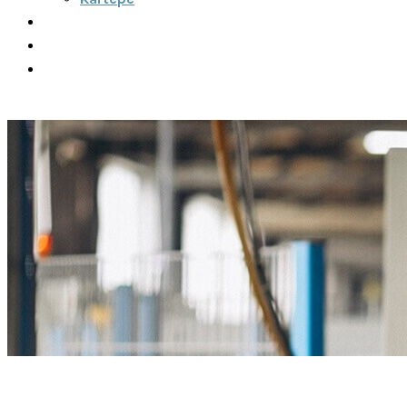
Şehirler Arası
İletişim
Fiyatlar
Teklif Al