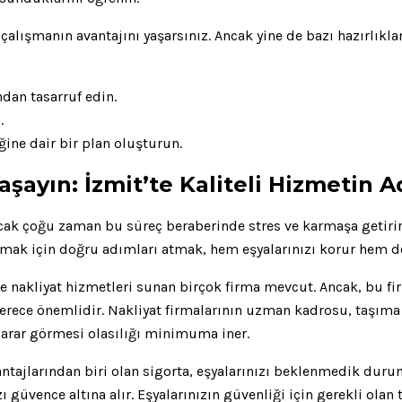
e çalışmanın avantajını yaşarsınız. Ancak yine de bazı hazırlı
dan tasarruf edin.
.
ğine dair bir plan oluşturun.
şayın: İzmit’te Kaliteli Hizmetin A
Ancak çoğu zaman bu süreç beraberinde stres ve karmaşa getiri
şamak için doğru adımları atmak, hem eşyalarınızı korur hem d
ve nakliyat hizmetleri sunan birçok firma mevcut. Ancak, bu fir
 derece önemlidir. Nakliyat firmalarının uzman kadrosu, taşım
zarar görmesi olasılığı minimuma iner.
ajlarından biri olan sigorta, eşyalarınızı beklenmedik durumla
ı güvence altına alır. Eşyalarınızın güvenliği için gerekli ola