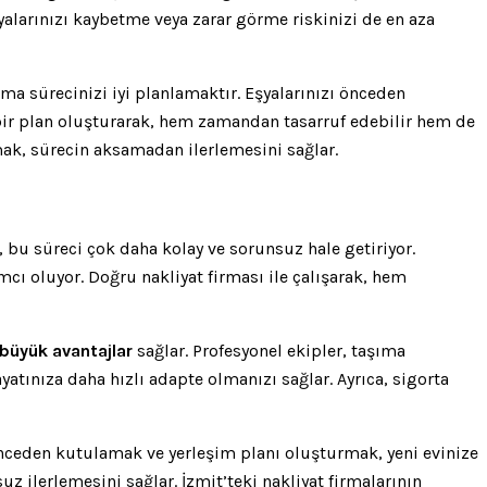
eşyalarınızı kaybetme veya zarar görme riskinizi de en aza
nma sürecinizi iyi planlamaktır. Eşyalarınızı önceden
r bir plan oluşturarak, hem zamandan tasarruf edebilir hem de
lmak, sürecin aksamadan ilerlemesini sağlar.
, bu süreci çok daha kolay ve sorunsuz hale getiriyor.
cı oluyor. Doğru nakliyat firması ile çalışarak, hem
büyük avantajlar
sağlar. Profesyonel ekipler, taşıma
yatınıza daha hızlı adapte olmanızı sağlar. Ayrıca, sigorta
 önceden kutulamak ve yerleşim planı oluşturmak, yeni evinize
suz ilerlemesini sağlar. İzmit’teki nakliyat firmalarının