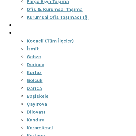
Parça Eşya Taşıma
Ofis & Kurumsal Taşıma
Kurumsal Ofis Taşımacılığı
Blog
Bölgeler
Kocaeli (Tüm İlçeler)
İzmit
Gebze
Derince
Körfez
Gölcük
Darıca
Başiskele
Çayırova
Dilovası
Kandıra
Karamürsel
Kartepe