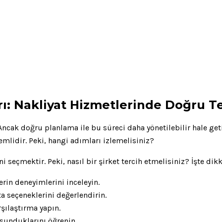
rı: Nakliyat Hizmetlerinde Doğru T
Ancak doğru planlama ile bu süreci daha yönetilebilir hale geti
mlidir. Peki, hangi adımları izlemelisiniz?
ni seçmektir. Peki, nasıl bir şirket tercih etmelisiniz? İşte di
rin deneyimlerini inceleyin.
ta seçeneklerini değerlendirin.
rşılaştırma yapın.
sunduklarını öğrenin.