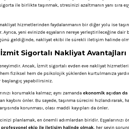
 sigorta ile birlikte taşınmak, stresinizi azaltmanın yanı sıra 
 nakliyat hizmetlerinden faydalanmanın bir diğer yolu ise taşı
 Ayrıca, yeni evinizde eşyaların nereye yerleştirileceğine dai
günü geldiğinde, nakliyat ekibi ile sürekli iletişim halinde o
zmit Sigortalı Nakliyat Avantajları
neyimdir. Ancak, İzmit sigortalı evden eve nakliyat hizmetleri
 hem fiziksel hem de psikolojik yüklerden kurtulmanıza yardım
 başlangıç yapabilirsiniz.
alarınızı korumakla kalmaz; aynı zamanda
ekonomik açıdan da 
an kaybını önler. Bu sayede, taşınma sürecini hızlandırarak, ha
rşısında korunması, olası maddi kayıpları da önler.
recinizi planlamak, en önemli adımlardan biridir. Eşyalarınızı
e
profesyonel ekip ile iletişim halinde olmak
, her şeyin sorun