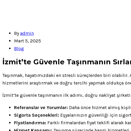
By
admin
Mart 5, 2025
Blog
İzmit’te Güvenle Taşınmanın Sırla
Taşınmak, hayatımızdaki en stresli süreçlerden biri olabilir. 
hizmetlerini araştırmak ve doğru tercihi yapmak oldukça öne
İzmit’te güvenle taşınmanın ilk adımı, doğru nakliyat şirketi
Referanslar ve Yorumlar:
Daha önce hizmet almış kişile
Sigorta Seçenekleri:
Eşyalarınızın güvenliği için sigor
Fiyatlandırma:
Farklı firmalardan fiyat teklifi alarak ka
Hizmet Kapsamı:
Taşınma sürecinde hangi hizmetleri 