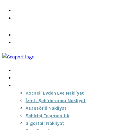
info@ozeciknakliyat.com
+90 537 459 58 96
Hizmetlerimiz
Hakkımızda
Anasayfa
Hakkımızda
Hizmetlerimiz
Kocaeli Evden Eve Nakliyat
İzmit Şehirlerarası Nakliyat
Asansörlü Nakliyat
Şehiriçi Taşımacılık
Sigortalı Nakliyat