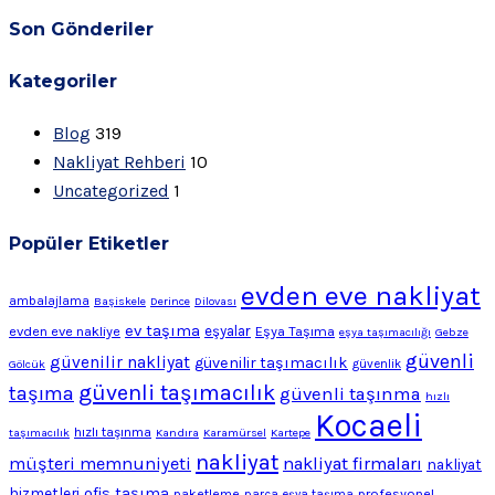
Son Gönderiler
Kategoriler
Blog
319
Nakliyat Rehberi
10
Uncategorized
1
Popüler Etiketler
evden eve nakliyat
ambalajlama
Başiskele
Derince
Dilovası
ev taşıma
evden eve nakliye
eşyalar
Eşya Taşıma
eşya taşımacılığı
Gebze
güvenli
güvenilir nakliyat
güvenilir taşımacılık
Gölcük
güvenlik
güvenli taşımacılık
taşıma
güvenli taşınma
hızlı
Kocaeli
hızlı taşınma
taşımacılık
Kandıra
Karamürsel
Kartepe
nakliyat
müşteri memnuniyeti
nakliyat firmaları
nakliyat
ofis taşıma
hizmetleri
profesyonel
paketleme
parça eşya taşıma