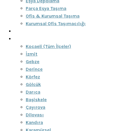
Eşya Depolama
Parça Eşya Taşıma
Ofis & Kurumsal Taşıma
Kurumsal Ofis Taşımacılığı
Blog
Bölgeler
Kocaeli (Tüm İlçeler)
İzmit
Gebze
Derince
Körfez
Gölcük
Darıca
Başiskele
Çayırova
Dilovası
Kandıra
Karamürsel