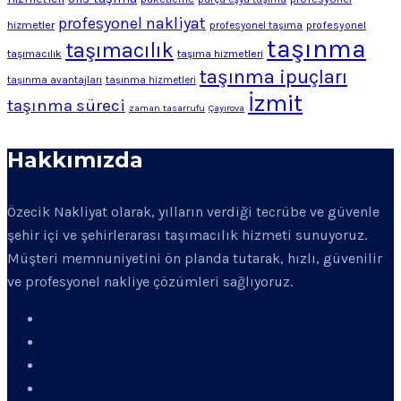
profesyonel nakliyat
hizmetler
profesyonel
profesyonel taşıma
taşınma
taşımacılık
taşımacılık
taşıma hizmetleri
taşınma ipuçları
taşınma avantajları
taşınma hizmetleri
İzmit
taşınma süreci
zaman tasarrufu
Çayırova
Hakkımızda
Özecik Nakliyat olarak, yılların verdiği tecrübe ve güvenle
şehir içi ve şehirlerarası taşımacılık hizmeti sunuyoruz.
Müşteri memnuniyetini ön planda tutarak, hızlı, güvenilir
ve profesyonel nakliye çözümleri sağlıyoruz.