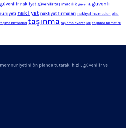
güvenli
güvenilir nakliyat
güvenilir taşımacılık
güvenlik
nakliyat
uniyeti
nakliyat firmaları
ofis
nakliyat hizmetleri
taşınma
taşıma hizmetleri
taşınma avantajları
taşınma hizmetleri
i memnuniyetini ön planda tutarak, hızlı, güvenilir ve