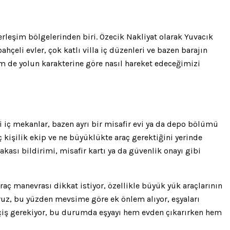
yerleşim bölgelerinden biri. Özecik Nakliyat olarak Yuvacık
çeli evler, çok katlı villa iç düzenleri ve bazen barajın
hem de yolun karakterine göre nasıl hareket edeceğimizi
li iç mekanlar, bazen ayrı bir misafir evi ya da depo bölümü
ç kişilik ekip ve ne büyüklükte araç gerektiğini yerinde
akası bildirimi, misafir kartı ya da güvenlik onayı gibi
araç manevrası dikkat istiyor, özellikle büyük yük araçlarının
oruz, bu yüzden mevsime göre ek önlem alıyor, eşyaları
eçiş gerekiyor, bu durumda eşyayı hem evden çıkarırken hem