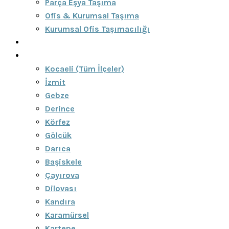
Parça Eşya Taşıma
Ofis & Kurumsal Taşıma
Kurumsal Ofis Taşımacılığı
Blog
Bölgeler
Kocaeli (Tüm İlçeler)
İzmit
Gebze
Derince
Körfez
Gölcük
Darıca
Başiskele
Çayırova
Dilovası
Kandıra
Karamürsel
Kartepe