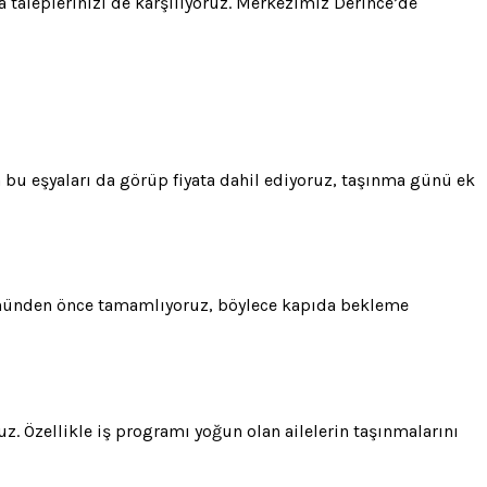
 taleplerinizi de karşılıyoruz. Merkezimiz Derince’de
a bu eşyaları da görüp fiyata dahil ediyoruz, taşınma günü ek
gününden önce tamamlıyoruz, böylece kapıda bekleme
uz. Özellikle iş programı yoğun olan ailelerin taşınmalarını