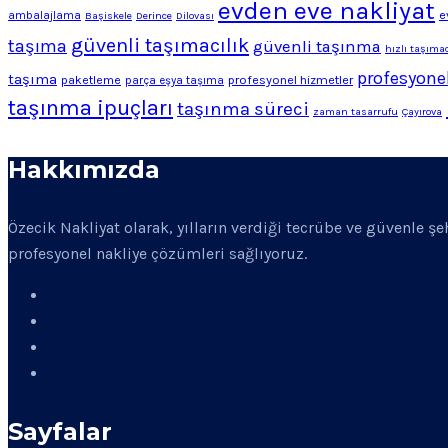
evden eve nakliyat
e
ambalajlama
Başiskele
Derince
Dilovası
güvenli taşımacılık
taşıma
güvenli taşınma
hızlı taşımac
profesyonel
taşıma
profesyonel hizmetler
paketleme
parça eşya taşıma
taşınma ipuçları
taşınma süreci
zaman tasarrufu
Çayırova
Hakkımızda
Özecik Nakliyat olarak, yılların verdiği tecrübe ve güvenle ş
profesyonel nakliye çözümleri sağlıyoruz.
Sayfalar