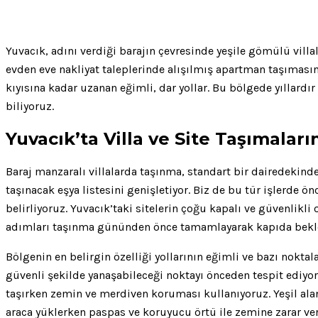
Yuvacık, adını verdiği barajın çevresinde yeşile gömülü villal
evden eve nakliyat taleplerinde alışılmış apartman taşımasınd
kıyısına kadar uzanan eğimli, dar yollar. Bu bölgede yıllard
biliyoruz.
Yuvacık’ta Villa ve Site Taşımalar
Baraj manzaralı villalarda taşınma, standart bir dairedekinde
taşınacak eşya listesini genişletiyor. Biz de bu tür işlerde ö
belirliyoruz. Yuvacık’taki sitelerin çoğu kapalı ve güvenlikli
adımları taşınma gününden önce tamamlayarak kapıda bekle
Bölgenin en belirgin özelliği yollarının eğimli ve bazı noktal
güvenli şekilde yanaşabileceği noktayı önceden tespit ediyor
taşırken zemin ve merdiven koruması kullanıyoruz. Yeşil al
araca yüklerken paspas ve koruyucu örtü ile zemine zarar ve