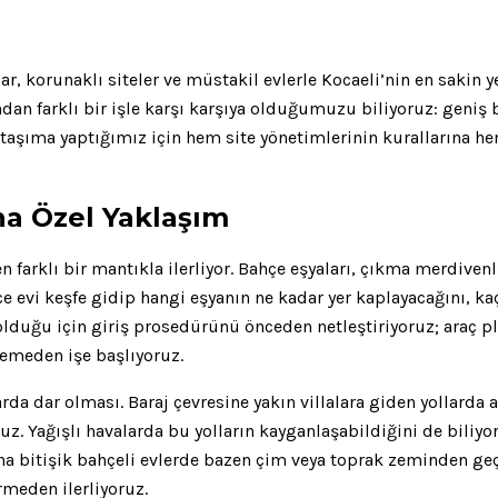
ar, korunaklı siteler ve müstakil evlerle Kocaeli’nin en sakin 
an farklı bir işle karşı karşıya olduğumuzu biliyoruz: geniş bah
ır taşıma yaptığımız için hem site yönetimlerinin kurallarına 
ına Özel Yaklaşım
n farklı bir mantıkla ilerliyor. Bahçe eşyaları, çıkma merdiven
nce evi keşfe gidip hangi eşyanın ne kadar yer kaplayacağını, ka
 olduğu için giriş prosedürünü önceden netleştiriyoruz; araç pl
meden işe başlıyoruz.
arda dar olması. Baraj çevresine yakın villalara giden yollarda 
uz. Yağışlı havalarda bu yolların kayganlaşabildiğini de biliy
ana bitişik bahçeli evlerde bazen çim veya toprak zeminden g
rmeden ilerliyoruz.