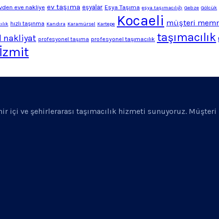
ev taşıma
vden eve nakliye
eşyalar
Eşya Taşıma
eşya taşımacılığı
Gebze
Gölcük
Kocaeli
müşteri memn
hızlı taşınma
ılık
Kandıra
Karamürsel
Kartepe
taşımacılık
 nakliyat
profesyonel taşımacılık
profesyonel taşıma
İzmit
ehir içi ve şehirlerarası taşımacılık hizmeti sunuyoruz. Müşter