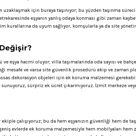
n uzaklaşmak için buraya taşınıyor; bu yüzden taşınma süreci
 metrekaresinde eşyanın yanlış odaya konması gibi zaman kaybet
etim kurallarına da uyum sağlıyor, komşularla ya da site yöne
 Değişir?
 ve eşya hacmi oluyor; villa taşımalarında oda sayısı ve bahçe e
eği mesafe ve varsa site güvenlik prosedürü ekip ve zaman pla
assas dekorasyon objeleri için ek koruma malzemesi gerekebil
ak sunuyoruz, sürpriz ek ücret çıkarmıyoruz. İzmit merkeze vey
 bir ekiple çalışıyoruz; bu da hem eşyanızın güvenliği hem de 
ve geniş evlerde ek koruma malzemesiyle hem mobilyaları hem z