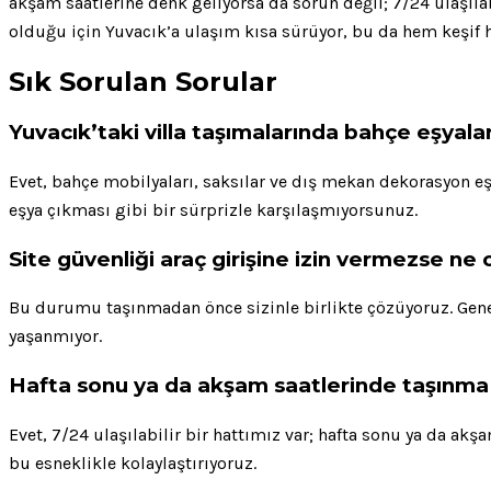
akşam saatlerine denk geliyorsa da sorun değil; 7/24 ulaşıla
olduğu için Yuvacık’a ulaşım kısa sürüyor, bu da hem keşif
Sık Sorulan Sorular
Yuvacık’taki villa taşımalarında bahçe eşyala
Evet, bahçe mobilyaları, saksılar ve dış mekan dekorasyon eş
eşya çıkması gibi bir sürprizle karşılaşmıyorsunuz.
Site güvenliği araç girişine izin vermezse ne 
Bu durumu taşınmadan önce sizinle birlikte çözüyoruz. Gene
yaşanmıyor.
Hafta sonu ya da akşam saatlerinde taşınm
Evet, 7/24 ulaşılabilir bir hattımız var; hafta sonu ya da akş
bu esneklikle kolaylaştırıyoruz.