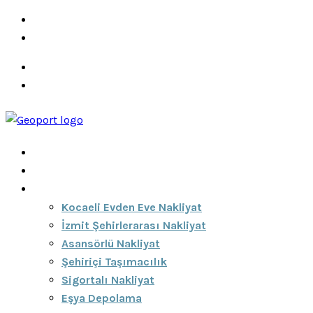
info@ozeciknakliyat.com
+90 537 459 58 96
Hizmetlerimiz
Hakkımızda
Anasayfa
Hakkımızda
Hizmetlerimiz
Kocaeli Evden Eve Nakliyat
İzmit Şehirlerarası Nakliyat
Asansörlü Nakliyat
Şehiriçi Taşımacılık
Sigortalı Nakliyat
Eşya Depolama