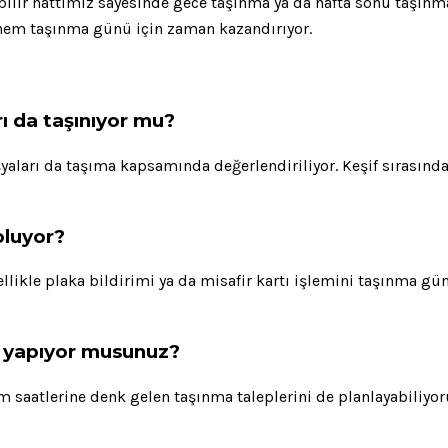
bilir hattımız sayesinde gece taşınma ya da hafta sonu taşınma
 hem taşınma günü için zaman kazandırıyor.
rı da taşınıyor mu?
yaları da taşıma kapsamında değerlendiriliyor. Keşif sırasınd
oluyor?
llikle plaka bildirimi ya da misafir kartı işlemini taşınma 
a yapıyor musunuz?
am saatlerine denk gelen taşınma taleplerini de planlayabiliyor