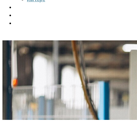
Şehirler Arası
İletişim
Fiyatlar
Teklif Al