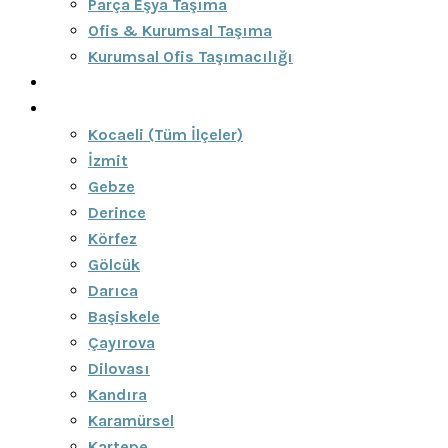
Parça Eşya Taşıma
Ofis & Kurumsal Taşıma
Kurumsal Ofis Taşımacılığı
Blog
Bölgeler
Kocaeli (Tüm İlçeler)
İzmit
Gebze
Derince
Körfez
Gölcük
Darıca
Başiskele
Çayırova
Dilovası
Kandıra
Karamürsel
Kartepe