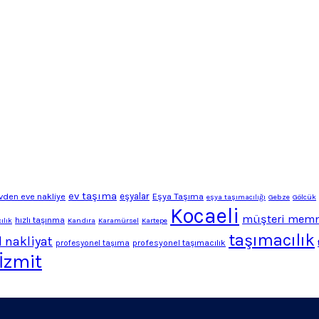
ev taşıma
vden eve nakliye
eşyalar
Eşya Taşıma
eşya taşımacılığı
Gebze
Gölcük
Kocaeli
müşteri memn
hızlı taşınma
ılık
Kandıra
Karamürsel
Kartepe
taşımacılık
 nakliyat
profesyonel taşımacılık
profesyonel taşıma
İzmit