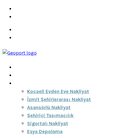
info@ozeciknakliyat.com
+90 537 459 58 96
Hizmetlerimiz
Hakkımızda
Anasayfa
Hakkımızda
Hizmetlerimiz
Kocaeli Evden Eve Nakliyat
İzmit Şehirlerarası Nakliyat
Asansörlü Nakliyat
Şehiriçi Taşımacılık
Sigortalı Nakliyat
Eşya Depolama