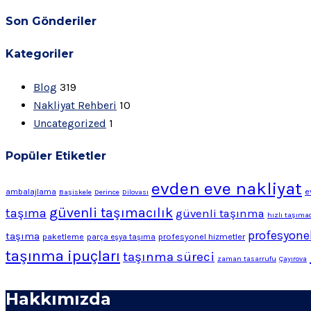
Son Gönderiler
Kategoriler
Blog
319
Nakliyat Rehberi
10
Uncategorized
1
Popüler Etiketler
evden eve nakliyat
e
ambalajlama
Başiskele
Derince
Dilovası
güvenli taşımacılık
taşıma
güvenli taşınma
hızlı taşımac
profesyonel
taşıma
profesyonel hizmetler
paketleme
parça eşya taşıma
taşınma ipuçları
taşınma süreci
zaman tasarrufu
Çayırova
Hakkımızda