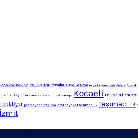
ev taşıma
vden eve nakliye
eşyalar
Eşya Taşıma
eşya taşımacılığı
Gebze
Gölcük
Kocaeli
müşteri memn
hızlı taşınma
ılık
Kandıra
Karamürsel
Kartepe
taşımacılık
 nakliyat
profesyonel taşımacılık
profesyonel taşıma
İzmit