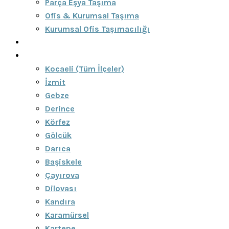
Parça Eşya Taşıma
Ofis & Kurumsal Taşıma
Kurumsal Ofis Taşımacılığı
Blog
Bölgeler
Kocaeli (Tüm İlçeler)
İzmit
Gebze
Derince
Körfez
Gölcük
Darıca
Başiskele
Çayırova
Dilovası
Kandıra
Karamürsel
Kartepe