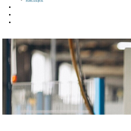
Şehirler Arası
İletişim
Fiyatlar
Teklif Al