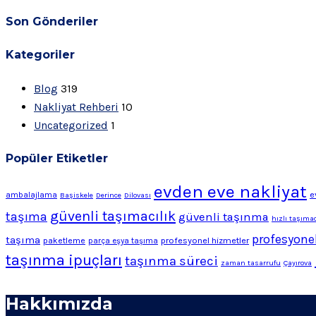
Son Gönderiler
Kategoriler
Blog
319
Nakliyat Rehberi
10
Uncategorized
1
Popüler Etiketler
evden eve nakliyat
e
ambalajlama
Başiskele
Derince
Dilovası
güvenli taşımacılık
taşıma
güvenli taşınma
hızlı taşımac
profesyonel
taşıma
profesyonel hizmetler
paketleme
parça eşya taşıma
taşınma ipuçları
taşınma süreci
zaman tasarrufu
Çayırova
Hakkımızda