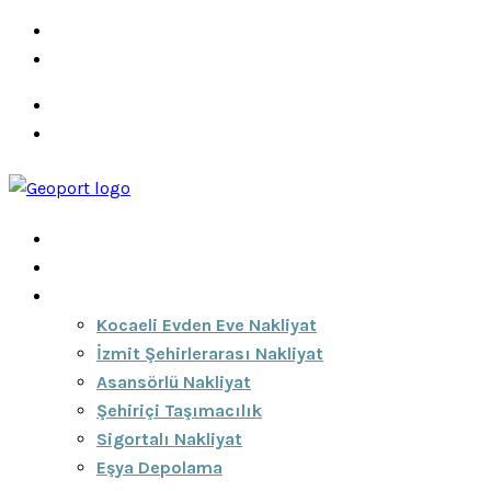
info@ozeciknakliyat.com
+90 537 459 58 96
Hizmetlerimiz
Hakkımızda
Anasayfa
Hakkımızda
Hizmetlerimiz
Kocaeli Evden Eve Nakliyat
İzmit Şehirlerarası Nakliyat
Asansörlü Nakliyat
Şehiriçi Taşımacılık
Sigortalı Nakliyat
Eşya Depolama