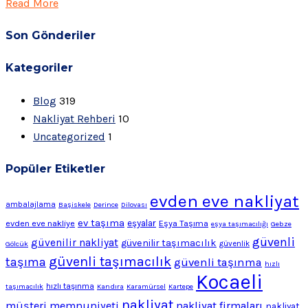
Read More
Son Gönderiler
Kategoriler
Blog
319
Nakliyat Rehberi
10
Uncategorized
1
Popüler Etiketler
evden eve nakliyat
ambalajlama
Başiskele
Derince
Dilovası
ev taşıma
evden eve nakliye
eşyalar
Eşya Taşıma
eşya taşımacılığı
Gebze
güvenli
güvenilir nakliyat
güvenilir taşımacılık
Gölcük
güvenlik
güvenli taşımacılık
taşıma
güvenli taşınma
hızlı
Kocaeli
hızlı taşınma
taşımacılık
Kandıra
Karamürsel
Kartepe
nakliyat
müşteri memnuniyeti
nakliyat firmaları
nakliyat