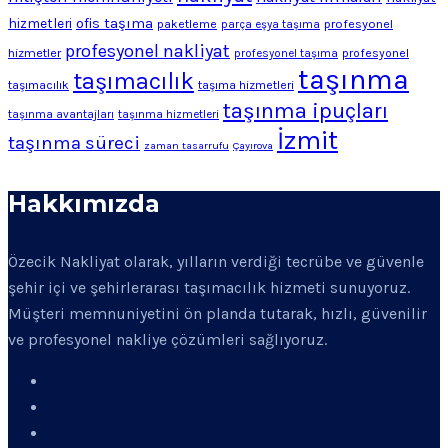
ofis taşıma
hizmetleri
profesyonel
paketleme
parça eşya taşıma
profesyonel nakliyat
hizmetler
profesyonel
profesyonel taşıma
taşınma
taşımacılık
taşımacılık
taşıma hizmetleri
taşınma ipuçları
taşınma avantajları
taşınma hizmetleri
İzmit
taşınma süreci
zaman tasarrufu
Çayırova
Hakkımızda
Özecik Nakliyat olarak, yılların verdiği tecrübe ve güvenle
şehir içi ve şehirlerarası taşımacılık hizmeti sunuyoruz.
Müşteri memnuniyetini ön planda tutarak, hızlı, güvenilir
ve profesyonel nakliye çözümleri sağlıyoruz.