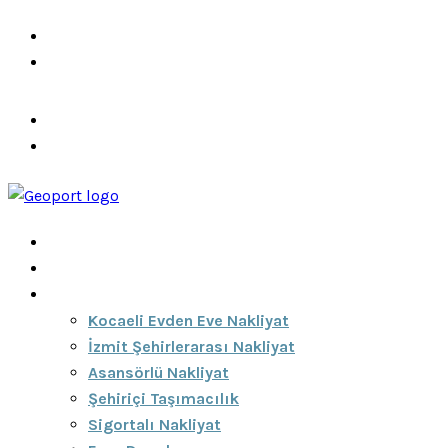
info@ozeciknakliyat.com
+90 537 459 58 96
Hizmetlerimiz
Hakkımızda
Anasayfa
Hakkımızda
Hizmetlerimiz
Kocaeli Evden Eve Nakliyat
İzmit Şehirlerarası Nakliyat
Asansörlü Nakliyat
Şehiriçi Taşımacılık
Sigortalı Nakliyat