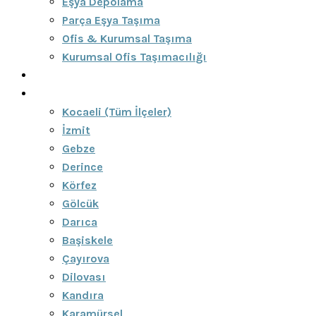
Eşya Depolama
Parça Eşya Taşıma
Ofis & Kurumsal Taşıma
Kurumsal Ofis Taşımacılığı
Blog
Bölgeler
Kocaeli (Tüm İlçeler)
İzmit
Gebze
Derince
Körfez
Gölcük
Darıca
Başiskele
Çayırova
Dilovası
Kandıra
Karamürsel