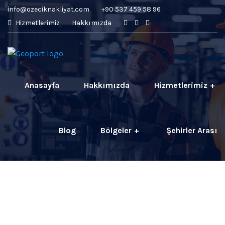
info@ozeciknakliyat.com
+90 537 459 58 96
Hizmetlerimiz
Hakkımızda
Anasayfa
Hakkımızda
Hizmetlerimiz
Blog
Bölgeler
Şehirler Arası
İletişim
Fiyatlar