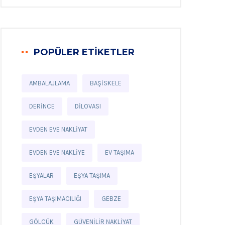
POPÜLER ETIKETLER
AMBALAJLAMA
BAŞISKELE
DERINCE
DILOVASI
EVDEN EVE NAKLIYAT
EVDEN EVE NAKLIYE
EV TAŞIMA
EŞYALAR
EŞYA TAŞIMA
EŞYA TAŞIMACILIĞI
GEBZE
GÖLCÜK
GÜVENILIR NAKLIYAT