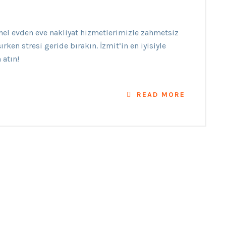
onel evden eve nakliyat hizmetlerimizle zahmetsiz
rken stresi geride bırakın. İzmit’in en iyisiyle
 atın!
READ MORE