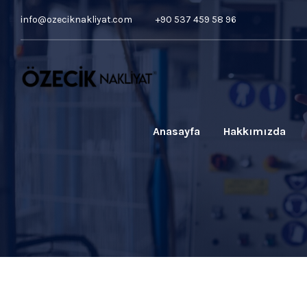
info@ozeciknakliyat.com
+90 537 459 58 96
Anasayfa
Hakkımızda