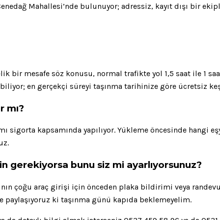
Cenedağ Mahallesi’nde bulunuyor; adressiz, kayıt dışı bir ekiple
k bir mesafe söz konusu, normal trafikte yol 1,5 saat ile 1 sa
ebiliyor; en gerçekçi süreyi taşınma tarihinize göre ücretsiz keş
r mı?
mı sigorta kapsamında yapılıyor. Yükleme öncesinde hangi eşyal
uz.
zin gerekiyorsa bunu siz mi ayarlıyorsunuz?
ın çoğu araç girişi için önceden plaka bildirimi veya randevu 
iyle paylaşıyoruz ki taşınma günü kapıda beklemeyelim.