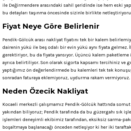
ile Değirmendere arasındaki sahil şeridinde ise hem eski yapı
bu detayları taşınma öncesinde sizinle birlikte netleştiriyo
Fiyat Neye Göre Belirlenir
Pendik-Gölcük arası nakliyat fiyatını tek bir kalem belirlemi
dairenin yükü ile beş odalı bir evin yükü aynı fiyata gelmez
gerektiriyor, bu da fiyata yansıyor. Üçüncü kalem paketleme 
ayrıca belirtiliyor. Son olarak sigorta kapsamı tercihiniz ve
yaptığımız ön değerlendirmede bu kalemleri tek tek konuşuyo
sonradan faturaya eklemiyoruz, uydurma rakam vermiyoruz.
Neden Özecik Nakliyat
Kocaeli merkezli çalışmamız Pendik-Gölcük hattında somut bir 
yakından biliyoruz; Pendik tarafında da bu güzergahı sık iş
işlemleri deneyimli ekibimiz tarafından, eksiksiz sarma-pak
boşaltmaya başlanacağı önceden netleşiyor ki her iki taraftak