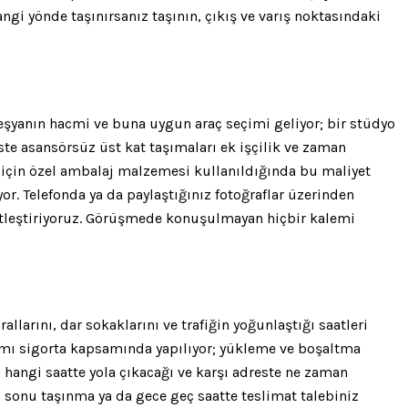
ngi yönde taşınırsanız taşının, çıkış ve varış noktasındaki
ak eşyanın hacmi ve buna uygun araç seçimi geliyor; bir stüdyo
ste asansörsüz üst kat taşımaları ek işçilik ve zaman
a için özel ambalaj malzemesi kullanıldığında bu maliyet
or. Telefonda ya da paylaştığınız fotoğraflar üzerinden
netleştiriyoruz. Görüşmede konuşulmayan hiçbir kalemi
larını, dar sokaklarını ve trafiğin yoğunlaştığı saatleri
mamı sigorta kapsamında yapılıyor; yükleme ve boşaltma
 hangi saatte yola çıkacağı ve karşı adreste ne zaman
ta sonu taşınma ya da gece geç saatte teslimat talebiniz