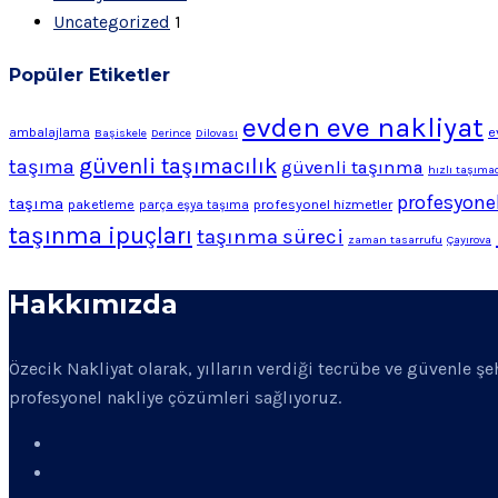
Uncategorized
1
Popüler Etiketler
evden eve nakliyat
e
ambalajlama
Başiskele
Derince
Dilovası
güvenli taşımacılık
taşıma
güvenli taşınma
hızlı taşımac
profesyonel
taşıma
profesyonel hizmetler
paketleme
parça eşya taşıma
taşınma ipuçları
taşınma süreci
zaman tasarrufu
Çayırova
Hakkımızda
Özecik Nakliyat olarak, yılların verdiği tecrübe ve güvenle ş
profesyonel nakliye çözümleri sağlıyoruz.