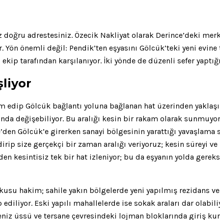
z doğru adrestesiniz. Özecik Nakliyat olarak Derince’deki mer
 Yön önemli değil: Pendik’ten eşyasını Gölcük’teki yeni evine ta
ı ekip tarafından karşılanıyor. İki yönde de düzenli sefer yaptı
liyor
edip Gölcük bağlantı yoluna bağlanan hat üzerinden yaklaşık 
asında değişebiliyor. Bu aralığı kesin bir rakam olarak sunmuy
’den Gölcük’e girerken sanayi bölgesinin yarattığı yavaşlama sü
p size gerçekçi bir zaman aralığı veriyoruz; kesin süreyi ve id
n kesintisiz tek bir hat izleniyor; bu da eşyanın yolda gerek
usu hakim; sahile yakın bölgelerde yeni yapılmış rezidans ve s
ediliyor. Eski yapılı mahallelerde ise sokak araları dar olabi
eniz üssü ve tersane çevresindeki lojman bloklarında giriş kura