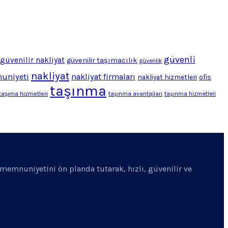
güvenli
güvenilir nakliyat
güvenilir taşımacılık
güvenlik
nakliyat
uniyeti
nakliyat firmaları
ofis
nakliyat hizmetleri
taşınma
taşıma hizmetleri
taşınma avantajları
taşınma hizmetleri
i memnuniyetini ön planda tutarak, hızlı, güvenilir ve