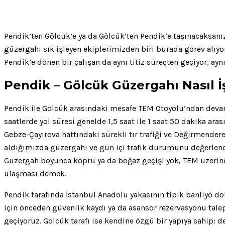
Pendik’ten Gölcük’e ya da Gölcük’ten Pendik’e taşınacaksanı
güzergahı sık işleyen ekiplerimizden biri burada görev alıyor.
Pendik’e dönen bir çalışan da aynı titiz süreçten geçiyor, ayn
Pendik – Gölcük Güzergahı Nasıl İş
Pendik ile Gölcük arasındaki mesafe TEM Otoyolu’ndan devam 
saatlerde yol süresi genelde 1,5 saat ile 1 saat 50 dakika ar
Gebze-Çayırova hattındaki sürekli tır trafiği ve Değirmendere
aldığımızda güzergahı ve gün içi trafik durumunu değerlendiri
Güzergah boyunca köprü ya da boğaz geçişi yok, TEM üzerinde
ulaşması demek.
Pendik tarafında İstanbul Anadolu yakasının tipik banliyö dok
için önceden güvenlik kaydı ya da asansör rezervasyonu talep 
geçiyoruz. Gölcük tarafı ise kendine özgü bir yapıya sahip: d