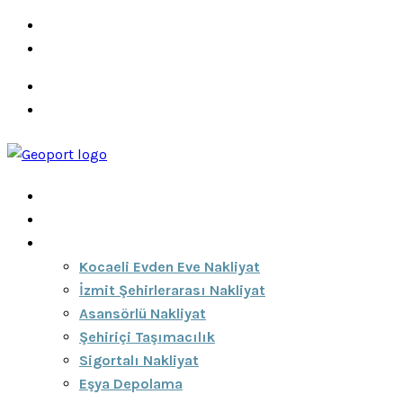
info@ozeciknakliyat.com
+90 537 459 58 96
Hizmetlerimiz
Hakkımızda
Anasayfa
Hakkımızda
Hizmetlerimiz
Kocaeli Evden Eve Nakliyat
İzmit Şehirlerarası Nakliyat
Asansörlü Nakliyat
Şehiriçi Taşımacılık
Sigortalı Nakliyat
Eşya Depolama