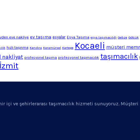
ev taşıma
vden eve nakliye
eşyalar
Eşya Taşıma
eşya taşımacılığı
Gebze
Gölcük
Kocaeli
müşteri memn
hızlı taşınma
ılık
Kandıra
Karamürsel
Kartepe
taşımacılık
 nakliyat
profesyonel taşımacılık
profesyonel taşıma
İzmit
ehir içi ve şehirlerarası taşımacılık hizmeti sunuyoruz. Müşter