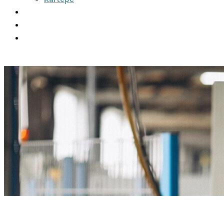
Şehirler Arası
İletişim
Fiyatlar
Teklif Al