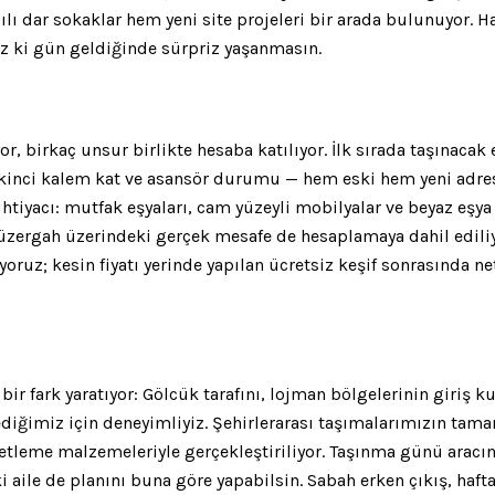
lı dar sokaklar hem yeni site projeleri bir arada bulunuyor. Ha
ruz ki gün geldiğinde sürpriz yaşanmasın.
yor, birkaç unsur birlikte hesaba katılıyor. İlk sırada taşınac
. İkinci kalem kat ve asansör durumu — hem eski hem yeni adre
ihtiyacı: mutfak eşyaları, cam yüzeyli mobilyalar ve beyaz eşy
 güzergah üzerindeki gerçek mesafe de hesaplamaya dahil ediliy
ruz; kesin fiyatı yerinde yapılan ücretsiz keşif sonrasında 
fark yaratıyor: Gölcük tarafını, lojman bölgelerinin giriş kural
lediğimiz için deneyimliyiz. Şehirlerarası taşımalarımızın ta
etleme malzemeleriyle gerçekleştiriliyor. Taşınma günü aracın
i aile de planını buna göre yapabilsin. Sabah erken çıkış, haf