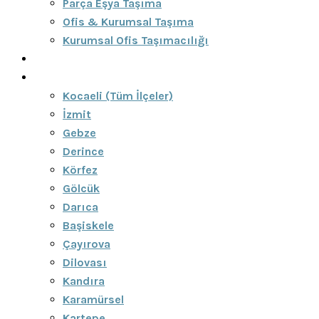
Parça Eşya Taşıma
Ofis & Kurumsal Taşıma
Kurumsal Ofis Taşımacılığı
Blog
Bölgeler
Kocaeli (Tüm İlçeler)
İzmit
Gebze
Derince
Körfez
Gölcük
Darıca
Başiskele
Çayırova
Dilovası
Kandıra
Karamürsel
Kartepe