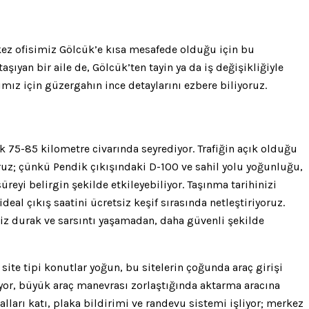
kez ofisimiz Gölcük’e kısa mesafede olduğu için bu
şıyan bir aile de, Gölcük’ten tayin ya da iş değişikliğiyle
ğımız için güzergahın ince detaylarını ezbere biliyoruz.
75-85 kilometre civarında seyrediyor. Trafiğin açık olduğu
oruz; çünkü Pendik çıkışındaki D-100 ve sahil yolu yoğunluğu,
reyi belirgin şekilde etkileyebiliyor. Taşınma tarihinizi
eal çıkış saatini ücretsiz keşif sırasında netleştiriyoruz.
siz durak ve sarsıntı yaşamadan, daha güvenli şekilde
ite tipi konutlar yoğun, bu sitelerin çoğunda araç girişi
liyor, büyük araç manevrası zorlaştığında aktarma aracına
lları katı, plaka bildirimi ve randevu sistemi işliyor; merkez