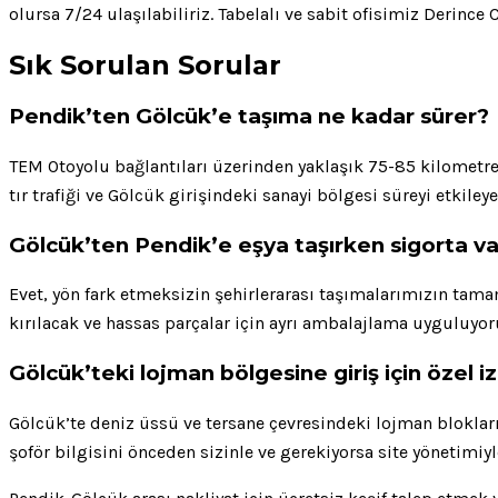
olursa 7/24 ulaşılabiliriz. Tabelalı ve sabit ofisimiz Derince 
Sık Sorulan Sorular
Pendik’ten Gölcük’e taşıma ne kadar sürer?
TEM Otoyolu bağlantıları üzerinden yaklaşık 75-85 kilometreli
tır trafiği ve Gölcük girişindeki sanayi bölgesi süreyi etkiley
Gölcük’ten Pendik’e eşya taşırken sigorta va
Evet, yön fark etmeksizin şehirlerarası taşımalarımızın tama
kırılacak ve hassas parçalar için ayrı ambalajlama uyguluyor
Gölcük’teki lojman bölgesine giriş için özel i
Gölcük’te deniz üssü ve tersane çevresindeki lojman blokların
şoför bilgisini önceden sizinle ve gerekiyorsa site yönetim