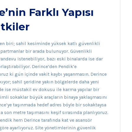
’nin Farklı Yapısı
tkiler
en biri; sahil kesiminde yüksek katlı güvenlikli
ı apartmanlar bir arada bulunuyor. Güvenlikli
 randevu istenebiliyor, bazı eski binalarda ise dar
laştırabiliyor. Derince’den Pendik’e
oruz ki gün içinde vakit kaybı yaşanmasın. Derince
kıyor; sahil şeridine yakın bölgelerde daha yeni
de ise müstakil ev dokusu ile karma yapılar bir
ğimli sokaklar büyük araçların binaya yaklaşmasını
ince’ye taşınmada hedef adres böyle bir sokaktaysa
 son metre taşımasını keşif sırasında planlıyoruz.
endik hem Derince tarafında kat ve asansör
göre ayarlıyoruz. Site yönetimlerinin güvenlik