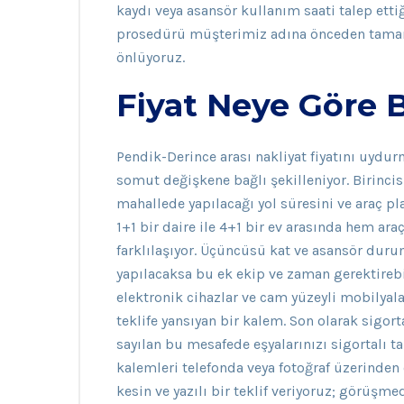
kaydı veya asansör kullanım saati talep etti
prosedürü müşterimiz adına önceden tama
önlüyoruz.
Fiyat Neye Göre B
Pendik-Derince arası nakliyat fiyatını uydu
somut değişkene bağlı şekilleniyor. Birinc
mahallede yapılacağı yol süresini ve araç pl
1+1 bir daire ile 4+1 bir ev arasında hem ar
farklılaşıyor. Üçüncüsü kat ve asansör dur
yapılacaksa bu ek ekip ve zaman gerektirebi
elektronik cihazlar ve cam yüzeyli mobilyal
teklife yansıyan bir kalem. Son olarak sigort
sayılan bu mesafede eşyalarınızı sigortalı 
kalemleri telefonda veya fotoğraf üzerinde
kesin ve yazılı bir teklif veriyoruz; görüş