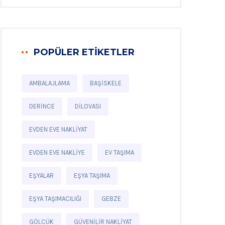
POPÜLER ETIKETLER
AMBALAJLAMA
BAŞISKELE
DERINCE
DILOVASI
EVDEN EVE NAKLIYAT
EVDEN EVE NAKLIYE
EV TAŞIMA
EŞYALAR
EŞYA TAŞIMA
EŞYA TAŞIMACILIĞI
GEBZE
GÖLCÜK
GÜVENILIR NAKLIYAT