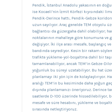
Pendik, İstanbul Anadolu yakasının en doğu
ise Kocaeli’nin İzmit Körfezi kıyısındaki lim
Pendik-Derince hattı, Pendik-Gebze koridor
uzun sayılıyor. Araç genelde TEM otoyolu üzer
bağlantısı da güzergaha dahil olabiliyor; h
noktalarının mahalleye göre konumuna ve gü
değişiyor. İki ilçe arası mesafe, başlangıç v
bandında seyrediyor. Kesin bir rakam söylem
trafikte yükleme-yol-boşaltma dahil bir taş
tamamlanabiliyor, ancak TEM’in Gebze-Dilo
yoğunluk bu süreyi uzatabiliyor. Bu hat üz
planlamayı iki yön için de kolaylaştırıyor. 
aralığı TEM’in bu kesiminde daha yoğun ge
dışında planlamanızı öneriyoruz. Derince ta
saatlerde D-100 üzerinde hissedilebiliyor,
mesafe ve süre hesabını, yükleme ve boşalt
sırasında netleştiriyoruz.