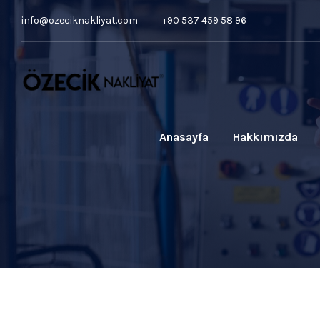
info@ozeciknakliyat.com
+90 537 459 58 96
Anasayfa
Hakkımızda