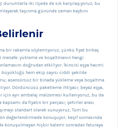
ği durumlarla iki ilçede de sık karşılaşıyoruz; bu
mlayarak taşınma gününde zaman kaybını
elirlenir
rma bir rakamla söylemiyoruz, çünkü fiyat birkaç
isi mesafe: yükleme ve boşaltmanın hangi
anlamasını doğrudan etkiliyor. İkincisi eşya hacmi:
aç büyüklüğü hem ekip sayısı ciddi şekilde
umu; asansörsüz bir binada yükleme veya boşaltma
liyor. Dördüncüsü paketleme ihtiyacı; beyaz eşya,
ar için ayrı ambalaj malzemesi kullanıyoruz, bu da
a kapsamı da fiyatın bir parçası; şehirler arası
taşımayı standart olarak sunuyoruz. Tüm bu
n ön değerlendirmede konuşuyor, keşif sonrasında
mede konuşulmayan hiçbir kalemi sonradan faturaya