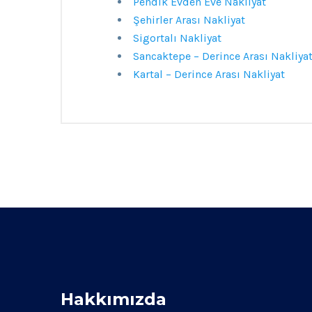
Pendik Evden Eve Nakliyat
Şehirler Arası Nakliyat
Sigortalı Nakliyat
Sancaktepe – Derince Arası Nakliya
Kartal – Derince Arası Nakliyat
Hakkımızda