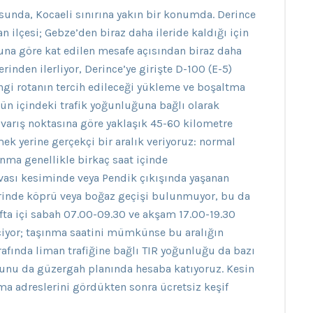
sunda, Kocaeli sınırına yakın bir konumda. Derince
an ilçesi; Gebze’den biraz daha ileride kaldığı için
una göre kat edilen mesafe açısından biraz daha
inden ilerliyor, Derince’ye girişte D-100 (E-5)
angi rotanın tercih edileceği yükleme ve boşaltma
n içindeki trafik yoğunluğuna bağlı olarak
e varış noktasına göre yaklaşık 45-60 kilometre
ek yerine gerçekçi bir aralık veriyoruz: normal
ınma genellikle birkaç saat içinde
vası kesiminde veya Pendik çıkışında yaşanan
erinde köprü veya boğaz geçişi bulunmuyor, bu da
Hafta içi sabah 07.00-09.30 ve akşam 17.00-19.30
çiyor; taşınma saatini mümkünse bu aralığın
rafında liman trafiğine bağlı TIR yoğunluğu da bazı
 bunu da güzergah planında hesaba katıyoruz. Kesin
ma adreslerini gördükten sonra ücretsiz keşif