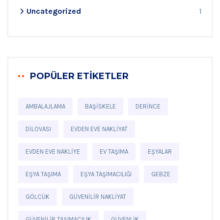
Uncategorized
1
POPÜLER ETIKETLER
AMBALAJLAMA
BAŞISKELE
DERINCE
DILOVASI
EVDEN EVE NAKLIYAT
EVDEN EVE NAKLIYE
EV TAŞIMA
EŞYALAR
EŞYA TAŞIMA
EŞYA TAŞIMACILIĞI
GEBZE
GÖLCÜK
GÜVENILIR NAKLIYAT
GÜVENILIR TAŞIMACILIK
GÜVENLIK