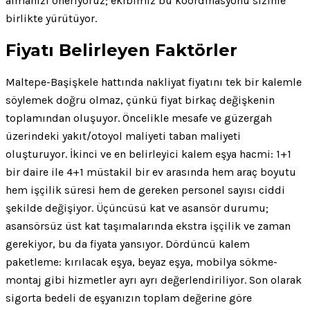
almanızı öneriyoruz; ekibimiz bu koordinasyonu sizinle
birlikte yürütüyor.
Fiyatı Belirleyen Faktörler
Maltepe-Başişkele hattında nakliyat fiyatını tek bir kalemle
söylemek doğru olmaz, çünkü fiyat birkaç değişkenin
toplamından oluşuyor. Öncelikle mesafe ve güzergah
üzerindeki yakıt/otoyol maliyeti taban maliyeti
oluşturuyor. İkinci ve en belirleyici kalem eşya hacmi: 1+1
bir daire ile 4+1 müstakil bir ev arasında hem araç boyutu
hem işçilik süresi hem de gereken personel sayısı ciddi
şekilde değişiyor. Üçüncüsü kat ve asansör durumu;
asansörsüz üst kat taşımalarında ekstra işçilik ve zaman
gerekiyor, bu da fiyata yansıyor. Dördüncü kalem
paketleme: kırılacak eşya, beyaz eşya, mobilya sökme-
montaj gibi hizmetler ayrı ayrı değerlendiriliyor. Son olarak
sigorta bedeli de eşyanızın toplam değerine göre