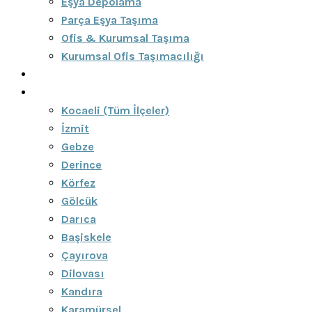
Eşya Depolama
Parça Eşya Taşıma
Ofis & Kurumsal Taşıma
Kurumsal Ofis Taşımacılığı
Blog
Bölgeler
Kocaeli (Tüm İlçeler)
İzmit
Gebze
Derince
Körfez
Gölcük
Darıca
Başiskele
Çayırova
Dilovası
Kandıra
Karamürsel