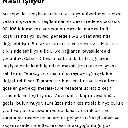
Nasıl İşliyor
Maltepe ile Başişkele arası TEM Otoyolu üzerinden, Gebze
ve İzmit çevre yolu bağlantılarıyla devam ederek yaklaşık
90-105 kilometre civarında bir mesafe; normal trafik
koşullarında yol süresi genelde 1,5-2,5 saat arasında
değişebiliyor. Bu rakamları kesin vermiyoruz — Maltepe
çıkışında sahil yolu ile E-5’e bağlanan kavşaklardaki
yoğunluk, Gebze-Dilovası hattındaki tır trafiği, ayrıca
Başişkele’nin kendi içindeki mesafe (merkeze mi yoksa
sahile mi, Yeniköy tarafına mı) süreyi belirgin şekilde
değiştirebiliyor. Taşınma tarihine, saatine ve tam adrese
göre en gerçekçi mesafe-süre hesabını ücretsiz keşif
sırasında netleştiriyoruz. Güzergahta köprü veya boğaz
geçişi bulunmuyor; TEM üzerinden kesintisiz bir yolculuk
yapılıyor, bu da eşyanın yolda daha az duraklama ve
sarsıntıyla taşınması anlamına geliyor. Hafta içi sabah ve
akşam saatlerinde Gebze civarındaki yoğunluğu göz