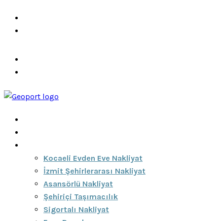
info@ozeciknakliyat.com
+90 537 459 58 96
Hizmetlerimiz
Hakkımızda
Anasayfa
Hakkımızda
Hizmetlerimiz
Kocaeli Evden Eve Nakliyat
İzmit Şehirlerarası Nakliyat
Asansörlü Nakliyat
Şehiriçi Taşımacılık
Sigortalı Nakliyat