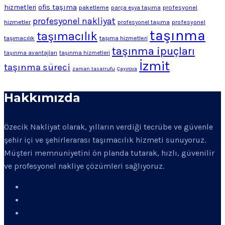
ofis taşıma
hizmetleri
profesyonel
paketleme
parça eşya taşıma
profesyonel nakliyat
hizmetler
profesyonel
profesyonel taşıma
taşınma
taşımacılık
taşımacılık
taşıma hizmetleri
taşınma ipuçları
taşınma avantajları
taşınma hizmetleri
İzmit
taşınma süreci
zaman tasarrufu
Çayırova
Hakkımızda
Özecik Nakliyat olarak, yılların verdiği tecrübe ve güvenle
şehir içi ve şehirlerarası taşımacılık hizmeti sunuyoruz.
Müşteri memnuniyetini ön planda tutarak, hızlı, güvenilir
ve profesyonel nakliye çözümleri sağlıyoruz.