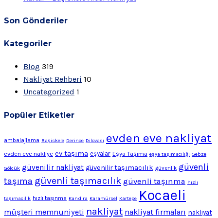
Son Gönderiler
Kategoriler
Blog
319
Nakliyat Rehberi
10
Uncategorized
1
Popüler Etiketler
evden eve nakliyat
ambalajlama
Başiskele
Derince
Dilovası
ev taşıma
evden eve nakliye
eşyalar
Eşya Taşıma
eşya taşımacılığı
Gebze
güvenli
güvenilir nakliyat
güvenilir taşımacılık
Gölcük
güvenlik
güvenli taşımacılık
taşıma
güvenli taşınma
hızlı
Kocaeli
hızlı taşınma
taşımacılık
Kandıra
Karamürsel
Kartepe
nakliyat
müşteri memnuniyeti
nakliyat firmaları
nakliyat