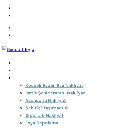
info@ozeciknakliyat.com
+90 537 459 58 96
Hizmetlerimiz
Hakkımızda
Anasayfa
Hakkımızda
Hizmetlerimiz
Kocaeli Evden Eve Nakliyat
İzmit Şehirlerarası Nakliyat
Asansörlü Nakliyat
Şehiriçi Taşımacılık
Sigortalı Nakliyat
Eşya Depolama