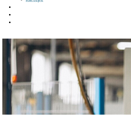
Şehirler Arası
İletişim
Fiyatlar
Teklif Al