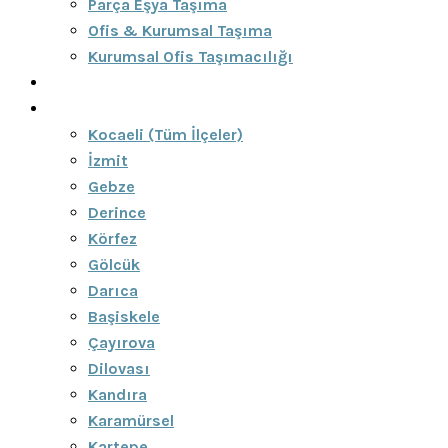
Parça Eşya Taşıma
Ofis & Kurumsal Taşıma
Kurumsal Ofis Taşımacılığı
Blog
Bölgeler
Kocaeli (Tüm İlçeler)
İzmit
Gebze
Derince
Körfez
Gölcük
Darıca
Başiskele
Çayırova
Dilovası
Kandıra
Karamürsel
Kartepe