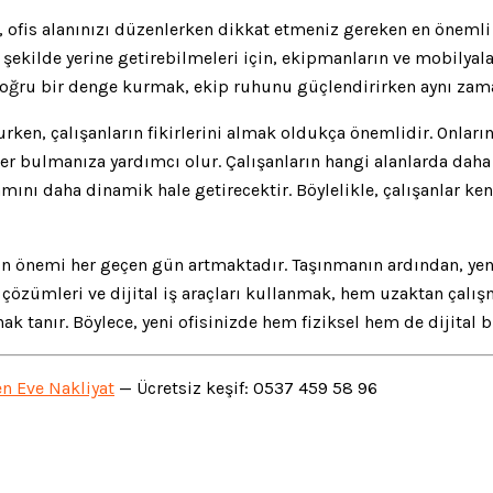
ofis alanınızı düzenlerken dikkat etmeniz gereken en önemli 
li şekilde yerine getirebilmeleri için, ekipmanların ve mobily
 doğru bir denge kurmak, ekip ruhunu güçlendirirken aynı zaman
urken, çalışanların fikirlerini almak oldukça önemlidir. Onla
r bulmanıza yardımcı olur. Çalışanların hangi alanlarda daha 
mını daha dinamik hale getirecektir. Böylelikle, çalışanlar ken
 önemi her geçen gün artmaktadır. Taşınmanın ardından, yeni 
ofis çözümleri ve dijital iş araçları kullanmak, hem uzaktan ç
lanak tanır. Böylece, yeni ofisinizde hem fiziksel hem de dijit
n Eve Nakliyat
— Ücretsiz keşif: 0537 459 58 96