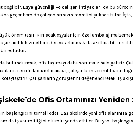
t değildir.
Eşya güvenliği
ve
çalışan ihtiyaçları
da bu sürecin 
üne geçer hem de çalışanlarınızın moralini yüksek tutar. İşte
yük önem taşır. Kırılacak eşyalar için özel ambalaj malzemeler
taşımacılık hizmetlerinden yararlanmak da akıllıca bir terciht
bir yoludur.
ünde bulundurmak, ofis taşımayı daha sorunsuz hale getirir. Ça
ların nerede konumlanacağı, çalışanların verimliliğini doğrud
kolaylaştırır. Çalışanların görüşlerini değerlendirerek, iş ak
şiskele’de Ofis Ortamınızı Yeniden 
n başlangıcını temsil eder. Başiskele’de yeni ofis alanınıza g
em de iş verimliliğini olumlu yönde etkiler. Bu yeni başlangıç