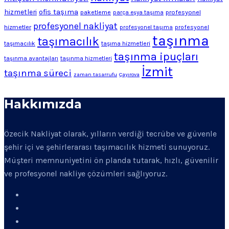
ofis taşıma
hizmetleri
profesyonel
paketleme
parça eşya taşıma
profesyonel nakliyat
hizmetler
profesyonel
profesyonel taşıma
taşınma
taşımacılık
taşımacılık
taşıma hizmetleri
taşınma ipuçları
taşınma avantajları
taşınma hizmetleri
İzmit
taşınma süreci
zaman tasarrufu
Çayırova
Hakkımızda
Özecik Nakliyat olarak, yılların verdiği tecrübe ve güvenle
şehir içi ve şehirlerarası taşımacılık hizmeti sunuyoruz.
Müşteri memnuniyetini ön planda tutarak, hızlı, güvenilir
ve profesyonel nakliye çözümleri sağlıyoruz.