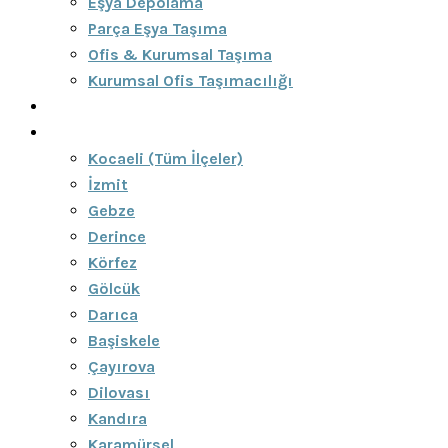
Eşya Depolama
Parça Eşya Taşıma
Ofis & Kurumsal Taşıma
Kurumsal Ofis Taşımacılığı
Blog
Bölgeler
Kocaeli (Tüm İlçeler)
İzmit
Gebze
Derince
Körfez
Gölcük
Darıca
Başiskele
Çayırova
Dilovası
Kandıra
Karamürsel