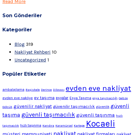
Read More
Son Gönderiler
Kategoriler
Blog
319
Nakliyat Rehberi
10
Uncategorized
1
Popüler Etiketler
evden eve nakliyat
ambalajlama
Başiskele
Derince
Dilovası
ev taşıma
evden eve nakliye
eşyalar
Eşya Taşıma
eşya taşımacılığı
Gebze
güvenli
güvenilir nakliyat
güvenilir taşımacılık
Gölcük
güvenlik
güvenli taşımacılık
taşıma
güvenli taşınma
hızlı
Kocaeli
hızlı taşınma
taşımacılık
Kandıra
Karamürsel
Kartepe
nakliyat
müşteri memnuniyeti
nakliyat firmaları
nakliyat