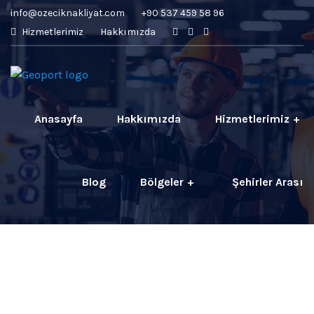
info@ozeciknakliyat.com
+90 537 459 58 96
Hizmetlerimiz
Hakkımızda
Anasayfa
Hakkımızda
Hizmetlerimiz
Blog
Bölgeler
Şehirler Arası
İletişim
Fiyatlar