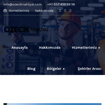
info@ozeciknakliyat.com
+90 537 459 58 96
Hizmetlerimiz
Hakkımızda
Anasayfa
Hakkımızda
Hizmetlerimiz
Blog
Bölgeler
Şehirler Arası
İletişim
Fiyatlar