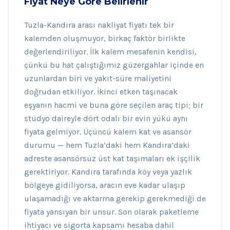
Fiyat Neye Göre Belirlenir
Tuzla-Kandıra arası nakliyat fiyatı tek bir
kalemden oluşmuyor, birkaç faktör birlikte
değerlendiriliyor. İlk kalem mesafenin kendisi,
çünkü bu hat çalıştığımız güzergahlar içinde en
uzunlardan biri ve yakıt-süre maliyetini
doğrudan etkiliyor. İkinci etken taşınacak
eşyanın hacmi ve buna göre seçilen araç tipi; bir
stüdyo daireyle dört odalı bir evin yükü aynı
fiyata gelmiyor. Üçüncü kalem kat ve asansör
durumu — hem Tuzla’daki hem Kandıra’daki
adreste asansörsüz üst kat taşımaları ek işçilik
gerektiriyor. Kandıra tarafında köy veya yazlık
bölgeye gidiliyorsa, aracın eve kadar ulaşıp
ulaşamadığı ve aktarma gerekip gerekmediği de
fiyata yansıyan bir unsur. Son olarak paketleme
ihtiyacı ve sigorta kapsamı hesaba dahil