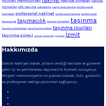
nakliyat
müşteri memnuniyeti
nakliyat firmaları
nakliyat
ofis taşıma
hizmetleri
profesyonel
paketleme
parça eşya taşıma
profesyonel nakliyat
hizmetler
profesyonel
profesyonel taşıma
taşınma
taşımacılık
taşımacılık
taşıma hizmetleri
taşınma ipuçları
taşınma avantajları
taşınma hizmetleri
İzmit
taşınma süreci
zaman tasarrufu
Çayırova
Hakkımızda
Özecik Nakliyat olarak, yılların verdiği tecrübe ve güvenle
şehir içi ve şehirlerarası taşımacılık hizmeti sunuyoruz.
Müşteri memnuniyetini ön planda tutarak, hızlı, güvenilir
ve profesyonel nakliye çözümleri sağlıyoruz.