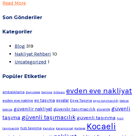
Read More
Son Gönderiler
Kategoriler
Blog
319
Nakliyat Rehberi
10
Uncategorized
1
Popüler Etiketler
evden eve nakliyat
ambalajlama
Başiskele
Derince
Dilovası
ev taşıma
evden eve nakliye
eşyalar
Eşya Taşıma
eşya taşımacılığı
Gebze
güvenli
güvenilir nakliyat
güvenilir taşımacılık
Gölcük
güvenlik
güvenli taşımacılık
taşıma
güvenli taşınma
hızlı
Kocaeli
hızlı taşınma
taşımacılık
Kandıra
Karamürsel
Kartepe