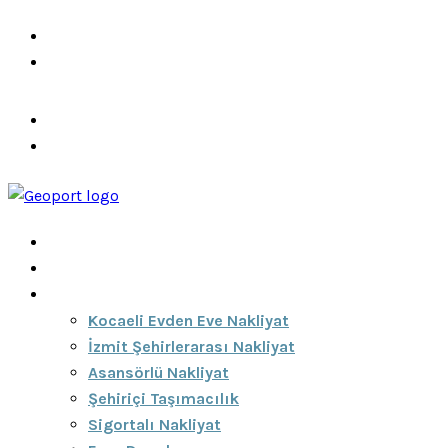
info@ozeciknakliyat.com
+90 537 459 58 96
Hizmetlerimiz
Hakkımızda
Anasayfa
Hakkımızda
Hizmetlerimiz
Kocaeli Evden Eve Nakliyat
İzmit Şehirlerarası Nakliyat
Asansörlü Nakliyat
Şehiriçi Taşımacılık
Sigortalı Nakliyat