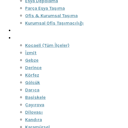
Eşya Depolama
Parça Eşya Taşıma
Ofis & Kurumsal Taşıma
Kurumsal Ofis Taşımacılığı
Blog
Bölgeler
Kocaeli (Tüm İlçeler)
İzmit
Gebze
Derince
Körfez
Gölcük
Darıca
Başiskele
Çayırova
Dilovası
Kandıra
Karamürsel