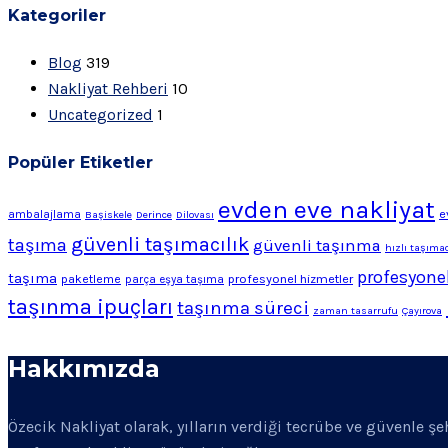
Kategoriler
Blog
319
Nakliyat Rehberi
10
Uncategorized
1
Popüler Etiketler
evden eve nakliyat
e
ambalajlama
Başiskele
Derince
Dilovası
güvenli taşımacılık
taşıma
güvenli taşınma
hızlı taşımac
profesyonel
taşıma
profesyonel hizmetler
paketleme
parça eşya taşıma
taşınma ipuçları
taşınma süreci
zaman tasarrufu
Çayırova
Hakkımızda
Özecik Nakliyat olarak, yılların verdiği tecrübe ve güvenle ş