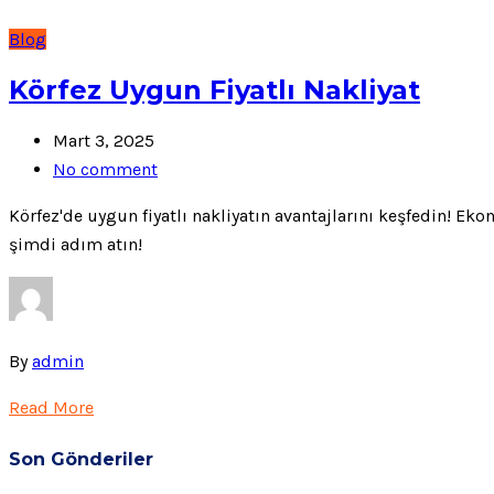
Blog
Körfez Uygun Fiyatlı Nakliyat
Mart 3, 2025
No comment
Körfez'de uygun fiyatlı nakliyatın avantajlarını keşfedin! Eko
şimdi adım atın!
By
admin
Read More
Son Gönderiler