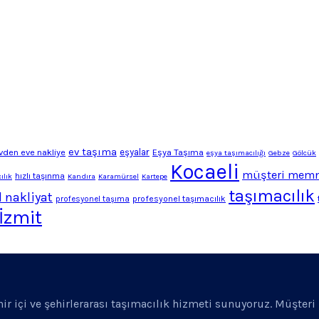
ev taşıma
vden eve nakliye
eşyalar
Eşya Taşıma
eşya taşımacılığı
Gebze
Gölcük
Kocaeli
müşteri memn
hızlı taşınma
ılık
Kandıra
Karamürsel
Kartepe
taşımacılık
 nakliyat
profesyonel taşımacılık
profesyonel taşıma
İzmit
ehir içi ve şehirlerarası taşımacılık hizmeti sunuyoruz. Müşter