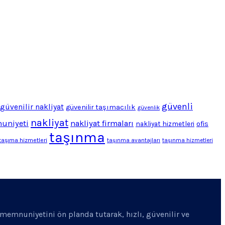
güvenli
güvenilir nakliyat
güvenilir taşımacılık
güvenlik
nakliyat
uniyeti
nakliyat firmaları
ofis
nakliyat hizmetleri
taşınma
taşıma hizmetleri
taşınma avantajları
taşınma hizmetleri
i memnuniyetini ön planda tutarak, hızlı, güvenilir ve