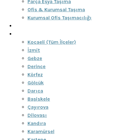
Parça Eşya Taşıma
Ofis & Kurumsal Taşıma
Kurumsal Ofis Taşımacılığı
Blog
Bölgeler
Kocaeli (Tüm İlçeler)
İzmit
Gebze
Derince
Körfez
Gölcük
Darıca
Başiskele
Çayırova
Dilovası
Kandıra
Karamürsel
Kartepe