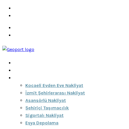
info@ozeciknakliyat.com
+90 537 459 58 96
Hizmetlerimiz
Hakkımızda
Anasayfa
Hakkımızda
Hizmetlerimiz
Kocaeli Evden Eve Nakliyat
İzmit Şehirlerarası Nakliyat
Asansörlü Nakliyat
Şehiriçi Taşımacılık
Sigortalı Nakliyat
Eşya Depolama