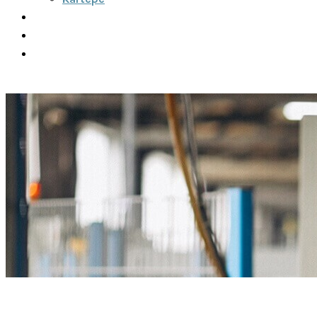
Şehirler Arası
İletişim
Fiyatlar
Teklif Al