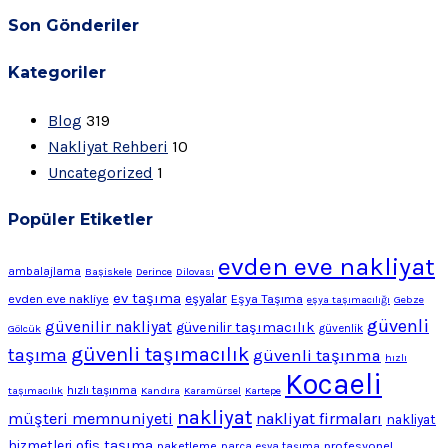
Son Gönderiler
Kategoriler
Blog
319
Nakliyat Rehberi
10
Uncategorized
1
Popüler Etiketler
evden eve nakliyat
ambalajlama
Başiskele
Derince
Dilovası
ev taşıma
evden eve nakliye
eşyalar
Eşya Taşıma
eşya taşımacılığı
Gebze
güvenli
güvenilir nakliyat
güvenilir taşımacılık
Gölcük
güvenlik
güvenli taşımacılık
taşıma
güvenli taşınma
hızlı
Kocaeli
hızlı taşınma
taşımacılık
Kandıra
Karamürsel
Kartepe
nakliyat
müşteri memnuniyeti
nakliyat firmaları
nakliyat
ofis taşıma
hizmetleri
profesyonel
paketleme
parça eşya taşıma