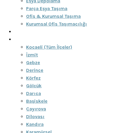
Eşya Depolama
Parça Eşya Taşıma
Ofis & Kurumsal Taşıma
Kurumsal Ofis Taşımacılığı
Blog
Bölgeler
Kocaeli (Tüm İlçeler)
İzmit
Gebze
Derince
Körfez
Gölcük
Darıca
Başiskele
Çayırova
Dilovası
Kandıra
Karamürsel