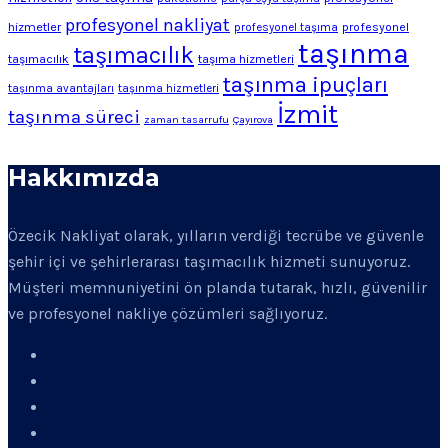
profesyonel nakliyat
hizmetler
profesyonel
profesyonel taşıma
taşınma
taşımacılık
taşımacılık
taşıma hizmetleri
taşınma ipuçları
taşınma avantajları
taşınma hizmetleri
İzmit
taşınma süreci
zaman tasarrufu
Çayırova
Hakkımızda
Özecik Nakliyat olarak, yılların verdiği tecrübe ve güvenle
şehir içi ve şehirlerarası taşımacılık hizmeti sunuyoruz.
Müşteri memnuniyetini ön planda tutarak, hızlı, güvenilir
ve profesyonel nakliye çözümleri sağlıyoruz.