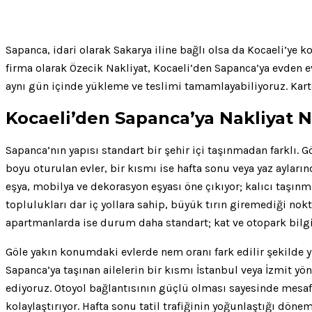
Sapanca, idari olarak Sakarya iline bağlı olsa da Kocaeli’ye 
firma olarak Özecik Nakliyat, Kocaeli’den Sapanca’ya evden ev
aynı gün içinde yükleme ve teslimi tamamlayabiliyoruz. Kart
Kocaeli’den Sapanca’ya Nakliyat Na
Sapanca’nın yapısı standart bir şehir içi taşınmadan farklı. 
boyu oturulan evler, bir kısmı ise hafta sonu veya yaz ayları
eşya, mobilya ve dekorasyon eşyası öne çıkıyor; kalıcı taşınma
toplulukları dar iç yollara sahip, büyük tırın giremediği n
apartmanlarda ise durum daha standart; kat ve otopark bilgis
Göle yakın konumdaki evlerde nem oranı fark edilir şekilde 
Sapanca’ya taşınan ailelerin bir kısmı İstanbul veya İzmit yö
ediyoruz. Otoyol bağlantısının güçlü olması sayesinde mesaf
kolaylaştırıyor. Hafta sonu tatil trafiğinin yoğunlaştığı döne