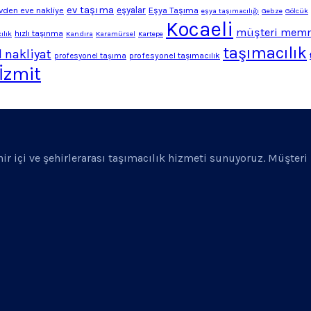
ev taşıma
vden eve nakliye
eşyalar
Eşya Taşıma
eşya taşımacılığı
Gebze
Gölcük
Kocaeli
müşteri memn
hızlı taşınma
ılık
Kandıra
Karamürsel
Kartepe
taşımacılık
 nakliyat
profesyonel taşımacılık
profesyonel taşıma
İzmit
ehir içi ve şehirlerarası taşımacılık hizmeti sunuyoruz. Müşter