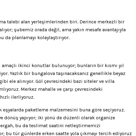
ma talebi alan yerleşimlerinden biri. Derince merkezli bir
 alıyor; şubemiz orada değil, ama yakın mesafe avantajıyla
 da planlamayı kolaylaştırıyor.
l amaçlı ikinci konutlar bulunuyor; bunların bir kısmı yıl
iyor. Yazlık bir bungalova taşınacaksanız genellikle beyaz
i ele alınıyor. Göl çevresindeki bazı siteler ve villa
amlıyoruz. Merkez mahalle ve çarşı çevresindeki
zlı ilerliyoruz.
nik eşyalarda paketleme malzemesini buna göre seçiyoruz.
ye dönüş yapıyor; iki yönü de düzenli olarak organize
zergah, bu da teslimat saatini netleştirmemizi
iyor; bu tür günlerde erken saatte yola çıkmayı tercih ediyoruz