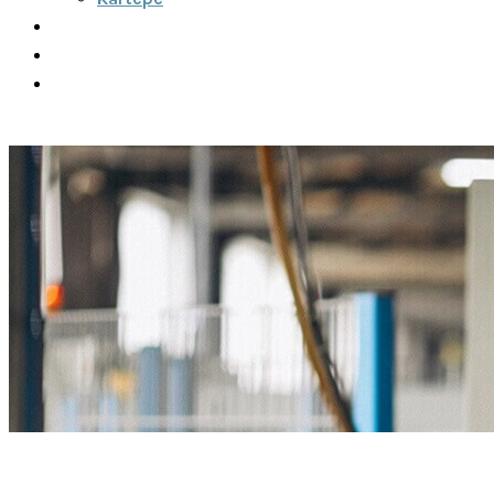
Şehirler Arası
İletişim
Fiyatlar
Teklif Al