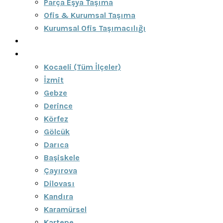
Parça Eşya Taşıma
Ofis & Kurumsal Taşıma
Kurumsal Ofis Taşımacılığı
Blog
Bölgeler
Kocaeli (Tüm İlçeler)
İzmit
Gebze
Derince
Körfez
Gölcük
Darıca
Başiskele
Çayırova
Dilovası
Kandıra
Karamürsel
Kartepe