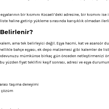
eşyalarının bir kısmını Kocaeli’deki adresine, bir kısmını ise 
liste haline getirip yükleme sırasında karışıklık olmadan ilerl
Belirlenir?
kalem, ama tek belirleyici değil. Eşya hacmi, kat ve asansör d
genellikle bahçe eşyası, ek depo malzemesi gibi kalemler de liste
n randevunuzu mümkünse birkaç gün önceden netleştirmenizi ön
, bu yüzden fiyat teklifini keşif sonrası, adresi ve eşya durum
rarası taşıma deneyimi
ek çözüm