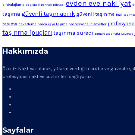
evden eve nakliyat
e
ambalajlama
Başiskele
Derince
Dilovası
güvenli taşımacılık
taşıma
güvenli taşınma
hızlı taşımac
profesyonel
taşıma
profesyonel hizmetler
paketleme
parça eşya taşıma
taşınma ipuçları
taşınma süreci
zaman tasarrufu
Çayırova
Hakkımızda
Özecik Nakliyat olarak, yılların verdiği tecrübe ve güvenle ş
profesyonel nakliye çözümleri sağlıyoruz.
Sayfalar