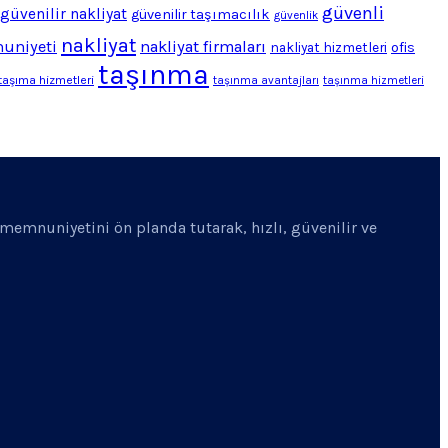
güvenli
güvenilir nakliyat
güvenilir taşımacılık
güvenlik
nakliyat
uniyeti
nakliyat firmaları
ofis
nakliyat hizmetleri
taşınma
taşıma hizmetleri
taşınma avantajları
taşınma hizmetleri
i memnuniyetini ön planda tutarak, hızlı, güvenilir ve