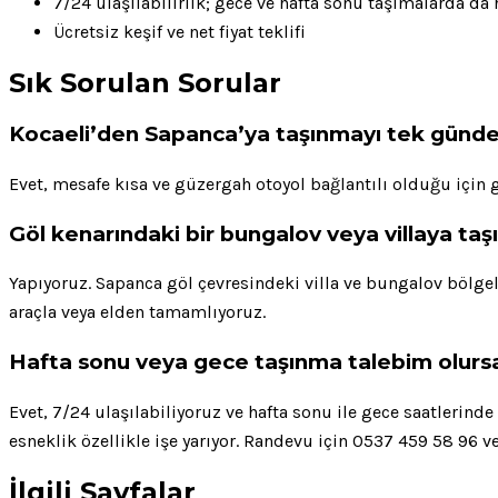
7/24 ulaşılabilirlik; gece ve hafta sonu taşımalarda da
Ücretsiz keşif ve net fiyat teklifi
Sık Sorulan Sorular
Kocaeli’den Sapanca’ya taşınmayı tek günd
Evet, mesafe kısa ve güzergah otoyol bağlantılı olduğu için g
Göl kenarındaki bir bungalov veya villaya t
Yapıyoruz. Sapanca göl çevresindeki villa ve bungalov bölgel
araçla veya elden tamamlıyoruz.
Hafta sonu veya gece taşınma talebim olursa
Evet, 7/24 ulaşılabiliyoruz ve hafta sonu ile gece saatlerin
esneklik özellikle işe yarıyor. Randevu için 0537 459 58 96 ve
İlgili Sayfalar