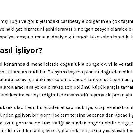
komşuluğu ve göl kıyısındaki cazibesiyle bölgenin en çok taşın
e nakliyat hizmetini şehirlerarası bir organizasyon olarak ele
epe’ye komşu olması nedeniyle güzergah bize zaten tanıdık, bu
sıl İşliyor?
Göl kenarındaki mahallelerde çoğunlukla bungalov, villa ve tati
nda kullanılan mülkler. Bu ayrım taşıma planını doğrudan etkil
larda ise ev içindeki her kalem standart bir konut taşınması gib
oktalarda aracı ana yolda bırakıp son bölümü küçük araçla tam
ini keşifte netleştirdiğimizde asansörlü taşıma ekipmanıyla hı
yüksek olabiliyor, bu yüzden ahşap mobilya, kitap ve elektro
nünden geliyor, bir kısmı ise tam tersine Sapanca’dan Kocaeli’
e uzun görünse de araç trafiği açısından öngörülebilir bir gü
mlerde, özellikle göl çevresi yollarında araç akışı yavaşlayabil