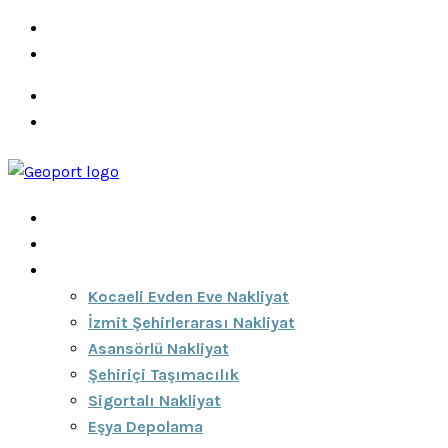
info@ozeciknakliyat.com
+90 537 459 58 96
Hizmetlerimiz
Hakkımızda
Anasayfa
Hakkımızda
Hizmetlerimiz
Kocaeli Evden Eve Nakliyat
İzmit Şehirlerarası Nakliyat
Asansörlü Nakliyat
Şehiriçi Taşımacılık
Sigortalı Nakliyat
Eşya Depolama