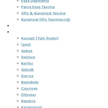
Eşya Depolama
Parça Eşya Taşıma
Ofis & Kurumsal Taşıma
Kurumsal Ofis Taşımacılığı
Blog
Bölgeler
Kocaeli (Tüm İlçeler)
İzmit
Gebze
Derince
Körfez
Gölcük
Darıca
Başiskele
Çayırova
Dilovası
Kandıra
Karamürsel