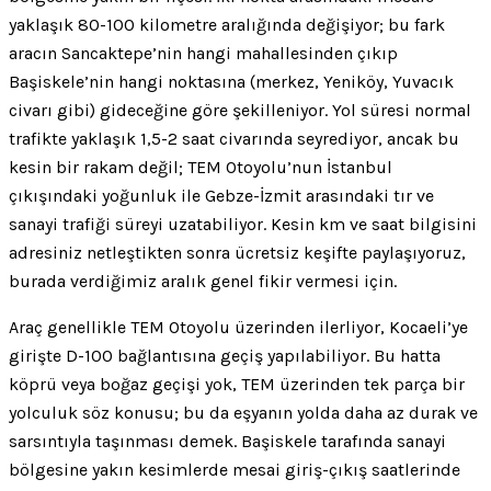
yaklaşık 80-100 kilometre aralığında değişiyor; bu fark
aracın Sancaktepe’nin hangi mahallesinden çıkıp
Başiskele’nin hangi noktasına (merkez, Yeniköy, Yuvacık
civarı gibi) gideceğine göre şekilleniyor. Yol süresi normal
trafikte yaklaşık 1,5-2 saat civarında seyrediyor, ancak bu
kesin bir rakam değil; TEM Otoyolu’nun İstanbul
çıkışındaki yoğunluk ile Gebze-İzmit arasındaki tır ve
sanayi trafiği süreyi uzatabiliyor. Kesin km ve saat bilgisini
adresiniz netleştikten sonra ücretsiz keşifte paylaşıyoruz,
burada verdiğimiz aralık genel fikir vermesi için.
Araç genellikle TEM Otoyolu üzerinden ilerliyor, Kocaeli’ye
girişte D-100 bağlantısına geçiş yapılabiliyor. Bu hatta
köprü veya boğaz geçişi yok, TEM üzerinden tek parça bir
yolculuk söz konusu; bu da eşyanın yolda daha az durak ve
sarsıntıyla taşınması demek. Başiskele tarafında sanayi
bölgesine yakın kesimlerde mesai giriş-çıkış saatlerinde