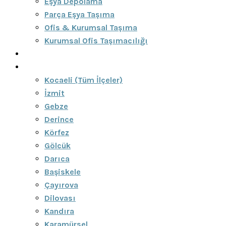
Eşya Depolama
Parça Eşya Taşıma
Ofis & Kurumsal Taşıma
Kurumsal Ofis Taşımacılığı
Blog
Bölgeler
Kocaeli (Tüm İlçeler)
İzmit
Gebze
Derince
Körfez
Gölcük
Darıca
Başiskele
Çayırova
Dilovası
Kandıra
Karamürsel