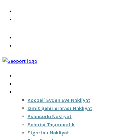
info@ozeciknakliyat.com
+90 537 459 58 96
Hizmetlerimiz
Hakkımızda
Anasayfa
Hakkımızda
Hizmetlerimiz
Kocaeli Evden Eve Nakliyat
İzmit Şehirlerarası Nakliyat
Asansörlü Nakliyat
Şehiriçi Taşımacılık
Sigortalı Nakliyat