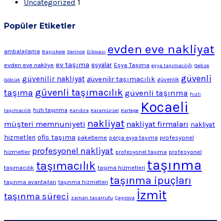
Uncategorized
1
Popüler Etiketler
evden eve nakliyat
ambalajlama
Başiskele
Derince
Dilovası
ev taşıma
evden eve nakliye
eşyalar
Eşya Taşıma
eşya taşımacılığı
Gebze
güvenli
güvenilir nakliyat
güvenilir taşımacılık
Gölcük
güvenlik
güvenli taşımacılık
taşıma
güvenli taşınma
hızlı
Kocaeli
hızlı taşınma
taşımacılık
Kandıra
Karamürsel
Kartepe
nakliyat
müşteri memnuniyeti
nakliyat firmaları
nakliyat
ofis taşıma
hizmetleri
profesyonel
paketleme
parça eşya taşıma
profesyonel nakliyat
hizmetler
profesyonel
profesyonel taşıma
taşınma
taşımacılık
taşımacılık
taşıma hizmetleri
taşınma ipuçları
taşınma avantajları
taşınma hizmetleri
İzmit
taşınma süreci
zaman tasarrufu
Çayırova