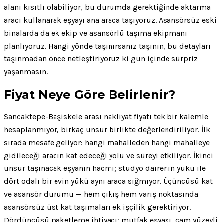
alanı kısıtlı olabiliyor, bu durumda gerektiğinde aktarma
aracı kullanarak eşyayı ana araca taşıyoruz. Asansörsüz eski
binalarda da ek ekip ve asansörlü taşıma ekipmanı
planlıyoruz. Hangi yönde taşınırsanız taşının, bu detayları
taşınmadan önce netleştiriyoruz ki gün içinde sürpriz
yaşanmasın.
Fiyat Neye Göre Belirlenir?
Sancaktepe-Başiskele arası nakliyat fiyatı tek bir kalemle
hesaplanmıyor, birkaç unsur birlikte değerlendiriliyor. İlk
sırada mesafe geliyor: hangi mahalleden hangi mahalleye
gidileceği aracın kat edeceği yolu ve süreyi etkiliyor. İkinci
unsur taşınacak eşyanın hacmi; stüdyo dairenin yükü ile
dört odalı bir evin yükü aynı araca sığmıyor. Üçüncüsü kat
ve asansör durumu — hem çıkış hem varış noktasında
asansörsüz üst kat taşımaları ek işçilik gerektiriyor.
Dördüncüsü paketleme ihtiyacı: mutfak eşyası, cam yüzeyli